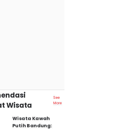
endasi
See
t Wisata
More
Wisata Kawah
Putih Bandung: