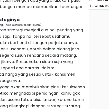
n yakin dengan apa yang dilakukan, pasti
6
.
Piala A
7
.
GIIAS 2
 dibangun mampu memberikan keuntungan
ateginya
gi (pexels.com/olia danilevich)
n strategi menjadi dua hal penting yang
u saja. Tanpa hal tersebut usahamu
alah berhenti di tengah perjalanannya.
jenis usahamu, entah dalam bidang jasa
 segera susun rencana secara matang,
i jitunya. Rencanakan siapa saja yang
 seperti apa caramu dalam
a harga yang sesuai untuk konsumen
ebagainya.
ci yang akan membukakan pintu kesuksesan
etika menghadapi persaingan, kamu gak
an usaha tetap bisa lancar, karena kamu
ang dilengkapi dengan strategi-strategi