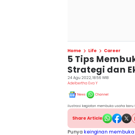
Home
Life
Career
5 Tips Membuk
Strategi dan E
24 Agu 2022, 18:56 WIB
Adelbertha Eva Y
News
Channel
ilustrasi kegiatan membuka usaha baru 
Share Article
Punya
keinginan
membuka 