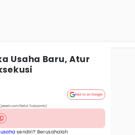
a Usaha Baru, Atur
ksekusi
Add Us on Google
(pexels.com/Ketut Subiyanto)
usaha
sendiri? Berusahalah