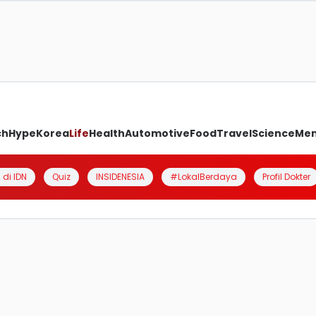
ch
Hype
Korea
Life
Health
Automotive
Food
Travel
Science
Me
 di IDN
Quiz
INSIDENESIA
#LokalBerdaya
Profil Dokter