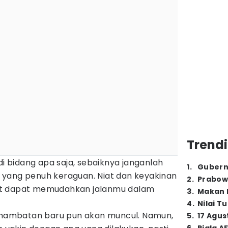
Trendi
di bidang apa saja, sebaiknya janganlah
1
.
Gubern
yang penuh keraguan. Niat dan keyakinan
2
.
Prabow
at dapat memudahkan jalanmu dalam
3
.
Makan B
4
.
Nilai T
, hambatan baru pun akan muncul. Namun,
5
.
17 Agus