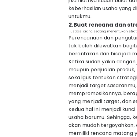
jika niatnya sudah bulat da
keberhasilan usaha yang
untukmu.
2.Buat rencana dan str
ilustrasi orang sedang menentukan strate
Perencanaan dan pengatura
tak boleh dilewatkan begit
berantakan dan bisa jadi m
Ketika sudah yakin dengan 
maupun penjualan produk,
sekaligus tentukan strateg
menjadi target sasaranmu,
mempromosikannya, berap
yang menjadi target, dan s
Kedua hal ini menjadi kun
usaha barumu. Sehingga, k
akan mudah tergoyahkan, d
memiliki rencana matang y