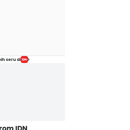
ih seru di
from IDN