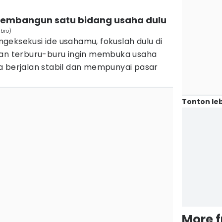
 membangun satu bidang usaha dulu
nbro)
geksekusi ide usahamu, fokuslah dulu di
gan terburu-buru ingin membuka usaha
a berjalan stabil dan mempunyai pasar
Tonton leb
More 