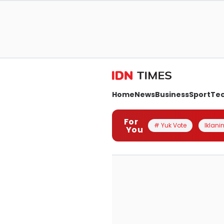
Home
News
Business
Sport
Te
For
# Yuk Vote
Iklanin
You