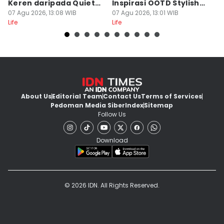
Keren daripada Quiet
Inspirasi OOTD Stylish
P
Luxury
07 Agu 2026, 13:08 WIB
ala Inas Rana
07 Agu 2026, 13:01 WIB
P
07
Life
Life
Lif
About Us
Editorial Team
Contact Us
Terms of Services
Pedoman Media Siber
Index
Sitemap
Follow Us
Download
© 2026 IDN. All Rights Reserved.