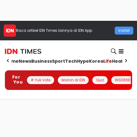
Baca artikel
IDN Times
lainnya di IDN App
Install
Home
News
Business
Sport
Tech
Hype
Korea
Life
Health
Aut
For
# Yuk Vote
Iklanin di IDN
Quiz
INSIDENESIA
You