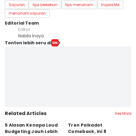
Sayuran
tips berkebun
tips menanam
Inspire Me
menanam sayuran
Editorial Team
Editor
Nabila Inaya
Tonton lebih seru di
Related Articles
See More
5 Alasan Kenapa Loud
Tren Polkadot
B
Budgeting Jauh Lebih
Comeback, Ini 8
G