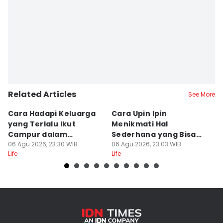
Related Articles
See More
Cara Hadapi Keluarga
Cara Upin Ipin
7 
yang Terlalu Ikut
Menikmati Hal
F
Campur dalam
Sederhana yang Bisa
b
Persiapan Nikah
06 Agu 2026, 23:30 WIB
Ditiru oleh Gen Z
06 Agu 2026, 23:03 WIB
A
06
Life
Life
Lif