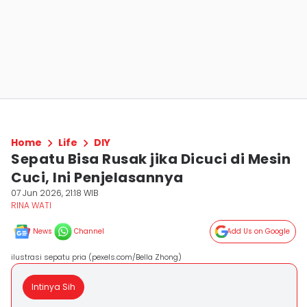
Home
Life
DIY
Sepatu Bisa Rusak jika Dicuci di Mesin
Cuci, Ini Penjelasannya
07 Jun 2026, 21:18 WIB
RINA WATI
News
Channel
Add Us on Google
ilustrasi sepatu pria (pexels.com/Bella Zhong)
Intinya Sih