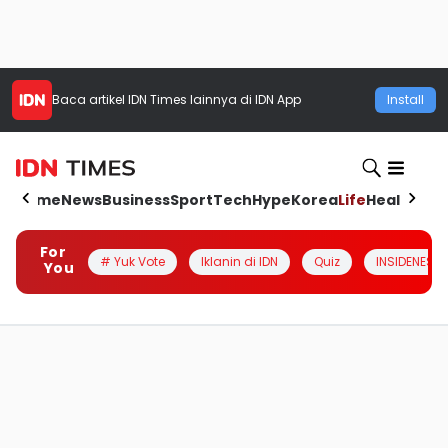
Baca artikel
IDN Times
lainnya di IDN App
Install
Home
News
Business
Sport
Tech
Hype
Korea
Life
Health
Aut
For
# Yuk Vote
Iklanin di IDN
Quiz
INSIDENESIA
You