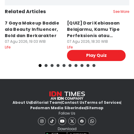
Related Articles
See More
7 Gaya Makeup Baddie
[QUIZ] Dari Kebiasaan
7
ala Beauty Influencer,
Belajarmu, Kamu Tipe
Fr
Bold dan Berkarakter
Perfeksionis atau
M
07 Agu 2026, 19:03 WIB
Deadliner?
07 Agu 2026, 18:30 WIB
07
Life
Life
Lif
Play Quiz
About Us
Editorial Team
Contact Us
Terms of Services
Pedoman Media Siber
Index
Sitemap
Follow Us
Download