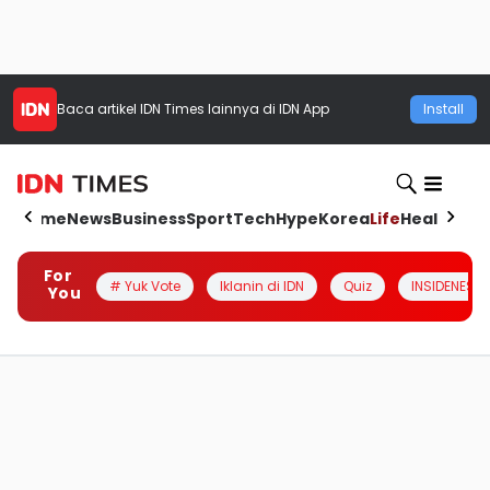
Baca artikel
IDN Times
lainnya di IDN App
Install
Home
News
Business
Sport
Tech
Hype
Korea
Life
Health
Aut
For
# Yuk Vote
Iklanin di IDN
Quiz
INSIDENESIA
You