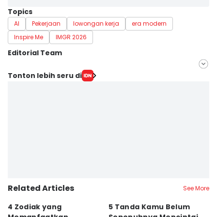
Topics
AI
Pekerjaan
lowongan kerja
era modern
Inspire Me
IMGR 2026
Editorial Team
Editor
Tonton lebih seru di
Pinka Wima Wima
Editor
Septi Riyani Maulida
Related Articles
See More
4 Zodiak yang
5 Tanda Kamu Belum
8