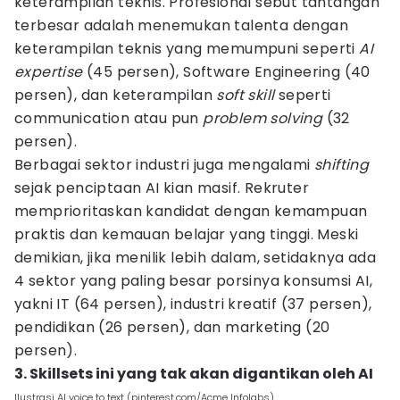
keterampilan teknis. Profesional sebut tantangan
terbesar adalah menemukan talenta dengan
keterampilan teknis yang memumpuni seperti
AI
expertise
(45 persen), Software Engineering (40
persen), dan keterampilan
soft skill
seperti
communication atau pun
problem solving
(32
persen).
Berbagai sektor industri juga mengalami
shifting
sejak penciptaan AI kian masif. Rekruter
memprioritaskan kandidat dengan kemampuan
praktis dan kemauan belajar yang tinggi. Meski
demikian, jika menilik lebih dalam, setidaknya ada
4 sektor yang paling besar porsinya konsumsi AI,
yakni IT (64 persen), industri kreatif (37 persen),
pendidikan (26 persen), dan marketing (20
persen).
3. Skillsets ini yang tak akan digantikan oleh AI
Ilustrasi AI voice to text (pinterest.com/Acme Infolabs)