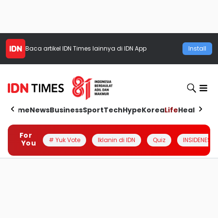
Baca artikel
IDN Times
lainnya di IDN App
Install
Home
News
Business
Sport
Tech
Hype
Korea
Life
Health
Aut
For
# Yuk Vote
Iklanin di IDN
Quiz
INSIDENESIA
You