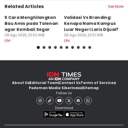
Related Articles
See More
5 Cara Menghilangkan
Validasi Vs Branding:
6
Bau Amis pada Talenan
Kenapa Nama Kampus
F
agar Kembali Segar
Luar Negeri Laris Dijual?
T
08 Agu 2026, 23:52 WIB
08 Agu 2026, 23:51 WIB
M
08
Life
Life
Lif
About Us
Editorial Team
Contact Us
Terms of Services
Pedoman Media Siber
Index
Sitemap
Follow Us
Download