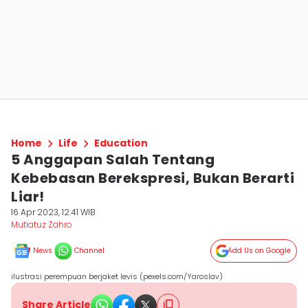
Home
Life
Education
5 Anggapan Salah Tentang
Kebebasan Berekspresi, Bukan Berarti
Liar!
16 Apr 2023, 12:41 WIB
Mutiatuz Zahro
News
Channel
Add Us on Google
ilustrasi perempuan berjaket levis (pexels.com/Yaroslav)
Share Article