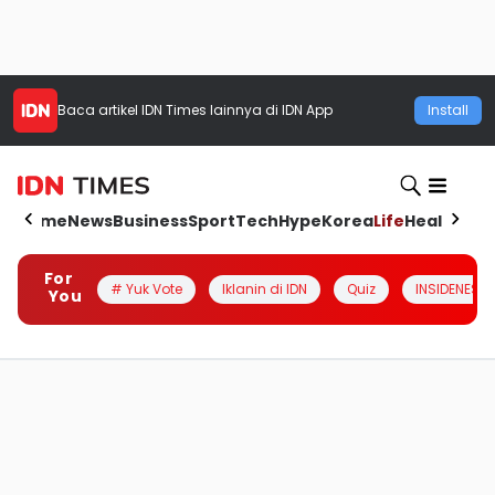
Baca artikel
IDN Times
lainnya di IDN App
Install
Home
News
Business
Sport
Tech
Hype
Korea
Life
Health
Aut
For
# Yuk Vote
Iklanin di IDN
Quiz
INSIDENESIA
You