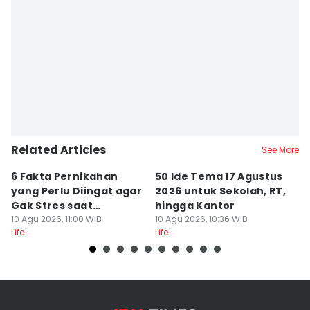
Related Articles
See More
6 Fakta Pernikahan
50 Ide Tema 17 Agustus
B
yang Perlu Diingat agar
2026 untuk Sekolah, RT,
B
Gak Stres saat
hingga Kantor
P
Persiapan
10 Agu 2026, 11:00 WIB
10 Agu 2026, 10:36 WIB
10
Life
Life
Lif