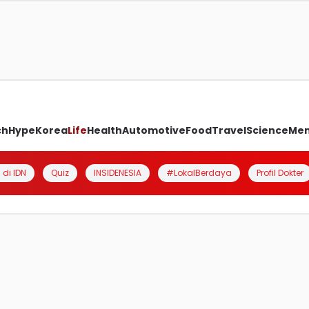
ch
Hype
Korea
Life
Health
Automotive
Food
Travel
Science
Me
 di IDN
Quiz
INSIDENESIA
#LokalBerdaya
Profil Dokter