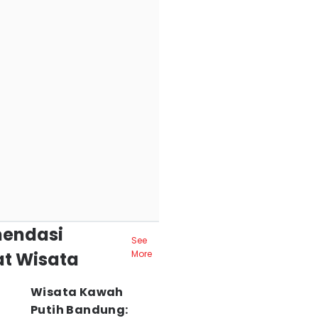
endasi
See
t Wisata
More
Wisata Kawah
Putih Bandung: