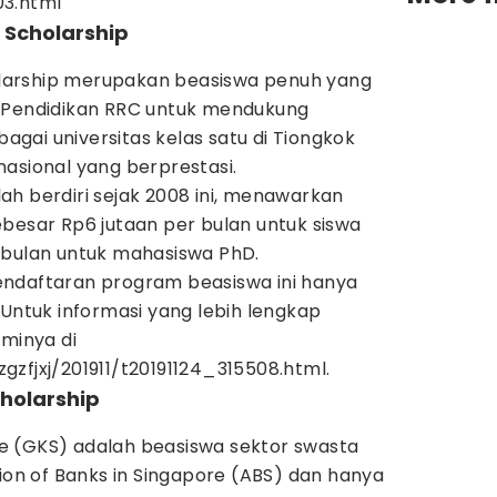
03.html
 Scholarship
arship merupakan beasiswa penuh yang
n Pendidikan RRC untuk mendukung
ebagai universitas kelas satu di Tiongkok
asional yang berprestasi.
h berdiri sejak 2008 ini, menawarkan
besar Rp6 jutaan per bulan untuk siswa
 bulan untuk mahasiswa PhD.
ndaftaran program beasiswa ini hanya
 Untuk informasi yang lebih lengkap
sminya di
/zgzfjxj/201911/t20191124_315508.html.
cholarship
e (GKS) adalah beasiswa sektor swasta
tion of Banks in Singapore (ABS) dan hanya