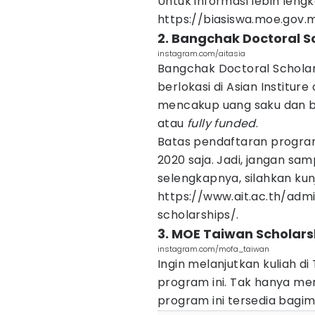
Untuk informasi lebih lengk
https://biasiswa.moe.gov
2. Bangchak Doctoral S
instagram.com/aitasia
Bangchak Doctoral Schola
berlokasi di Asian Institure
mencakup uang saku dan bi
atau
fully
funded
.
Batas pendaftaran program
2020 saja. Jadi, jangan sam
selengkapnya, silahkan kun
https://www.ait.ac.th/adm
scholarships/.
3. MOE Taiwan Scholars
instagram.com/mofa_taiwan
Ingin melanjutkan kuliah di
program ini. Tak hanya men
program ini tersedia bagim