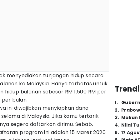
idak menyediakan tunjangan hidup secara
alanan ke Malaysia. Hanya terbatas untuk
Trendi
an hidup bulanan sebesar RM 1.500 RM per
a per bulan.
1
.
Gubern
wa ini diwajibkan menyiapkan dana
2
.
Prabow
 selama di Malaysia. Jika kamu tertarik
3
.
Makan B
nya segera daftarkan dirimu. Sebab,
4
.
Nilai T
ftaran program ini adalah 15 Maret 2020.
5
.
17 Agus