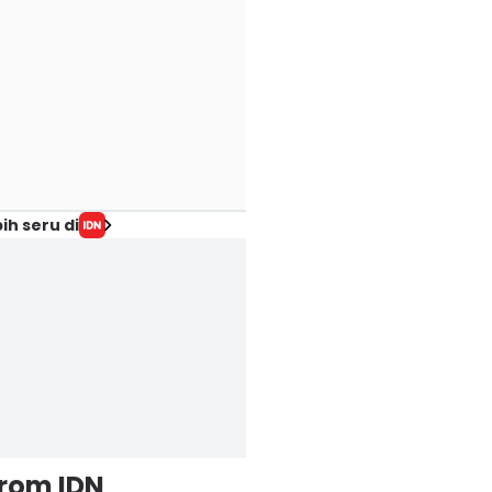
ih seru di
from IDN