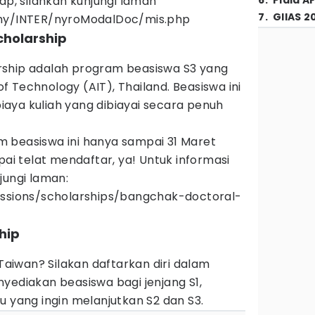
ap, silahkan kunjungi laman
6
.
Piala A
7
.
GIIAS 2
.my/INTER/nyroModalDoc/mis.php
cholarship
rship adalah program beasiswa S3 yang
 of Technology (AIT), Thailand. Beasiswa ini
aya kuliah yang dibiayai secara penuh
 beasiswa ini hanya sampai 31 Maret
pai telat mendaftar, ya! Untuk informasi
jungi laman:
issions/scholarships/bangchak-doctoral-
hip
 Taiwan? Silakan daftarkan diri dalam
yediakan beasiswa bagi jenjang S1,
u yang ingin melanjutkan S2 dan S3.