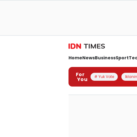
Home
News
Business
Sport
Te
For
# Yuk Vote
Iklanin
You