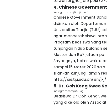
taiwan.org/id_en/post/27
4. Chinese Government
instagram.com/tianjin_uni
Chinese Government Schol
didirikan oleh Departeme
Universitas Tianjin (TJU) s
agar mencetak siswa intern
Program beasiswa yang tela
tunjangan hidup bulanan se
Master dan Rp7 jutaan per
Sayangnya, batas waktu pe
sampai 15 Maret 2020 saja.
silahkan kunjungi laman re
http://sie.tju.edu.cn/en/jxj
5. Dr. Goh Keng Swee S
instagram.com/ntu_sg
Beasiswa Dr Goh Keng Swe
yang dikelola oleh Associa