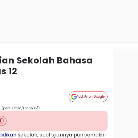
jian Sekolah Bahasa
s 12
Add Us on Google
r. (pexels.com/Thành Đỗ)
idikan
sekolah, soal ujiannya pun semakin