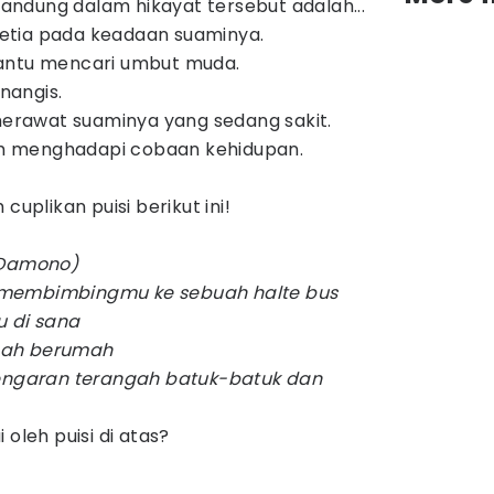
rkandung dalam hikayat tersebut adalah...
 setia pada keadaan suaminya.
antu mencari umbut muda.
enangis.
 merawat suaminya yang sedang sakit.
lam menghadapi cobaan kehidupan.
cuplikan puisi berikut ini!
 Damono)
membimbingmu ke sebuah halte bus
 di sana
nah berumah
dengaran terangah batuk-batuk dan
oleh puisi di atas?