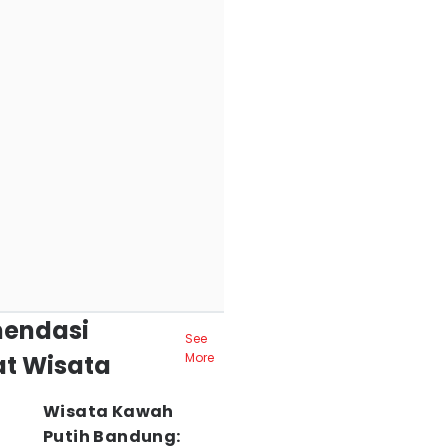
endasi
See
t Wisata
More
Wisata Kawah
Putih Bandung: