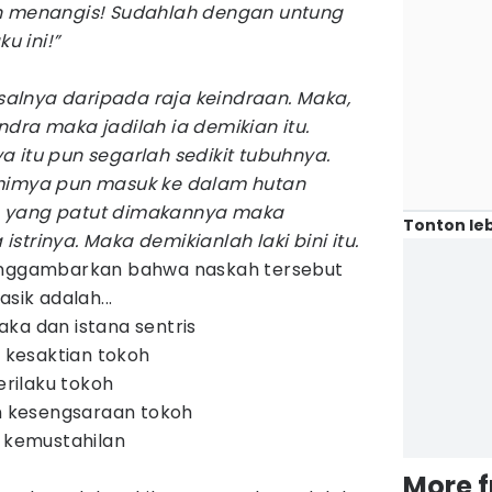
n menangis! Sudahlah dengan untung
u ini!”
asalnya daripada raja keindraan. Maka,
dra maka jadilah ia demikian itu.
 itu pun segarlah sedikit tubuhnya.
mimya pun masuk ke dalam hutan
 yang patut dimakannya maka
Tonton leb
trinya. Maka demikianlah laki bini itu.
enggambarkan bahwa naskah tersebut
sik adalah...
ka dan istana sentris
n kesaktian tokoh
erilaku tokoh
an kesengsaraan tokoh
n kemustahilan
More 