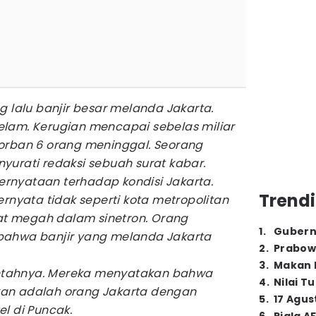
 lalu banjir besar melanda Jakarta.
lam. Kerugian mencapai sebelas miliar
orban 6 orang meninggal. Seorang
urati redaksi sebuah surat kabar.
pernyataan terhadap kondisi Jakarta.
Trendi
ernyata tidak seperti kota metropolitan
hat megah dalam sinetron. Orang
1
.
Gubern
bahwa banjir yang melanda Jakarta
2
.
Prabow
3
.
Makan B
tahnya. Mereka menyatakan bahwa
4
.
Nilai T
an adalah orang Jakarta dengan
5
.
17 Agus
l di Puncak.