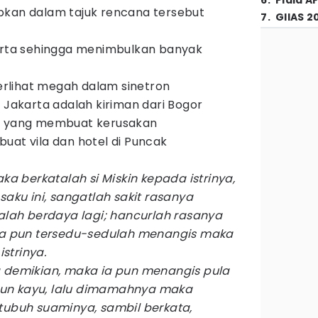
6
.
Piala A
pkan dalam tajuk rencana tersebut
7
.
GIIAS 2
karta sehingga menimbulkan banyak
terlihat megah dalam sinetron
 Jakarta adalah kiriman dari Bogor
a yang membuat kerusakan
uat vila dan hotel di Puncak
ka berkatalah si Miskin kepada istrinya,
saku ini, sangatlah sakit rasanya
dalah berdaya lagi; hancurlah rasanya
 ia pun tersedu-sedulah menangis maka
istrinya.
a demikian, maka ia pun menangis pula
un kayu, lalu dimamahnya maka
tubuh suaminya, sambil berkata,