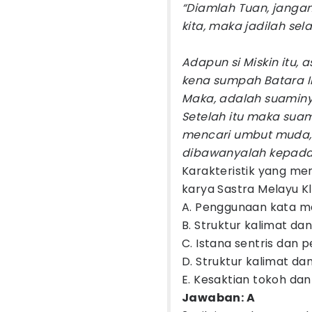
“Diamlah Tuan, janga
kita, maka jadilah selak
Adapun si Miskin itu, 
kena sumpah Batara In
Maka, adalah suaminya
Setelah itu maka sua
mencari umbut muda,
dibawanyalah kepada is
Karakteristik yang m
karya Sastra Melayu Kla
A. Penggunaan kata ma
B. Struktur kalimat da
C. Istana sentris dan p
D. Struktur kalimat d
E. Kesaktian tokoh da
Jawaban: A