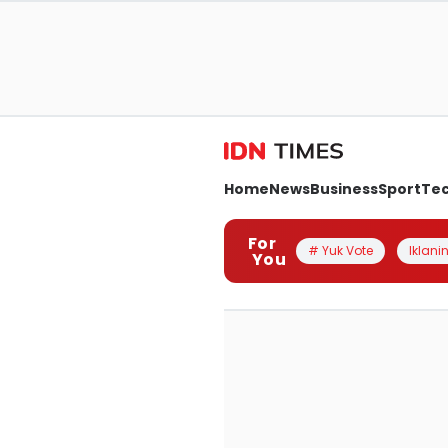
Home
News
Business
Sport
Te
For
# Yuk Vote
Iklanin
You