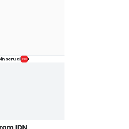
ih seru di
from IDN