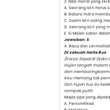
3. Nilai moral yang te
A. Seorang istri harus
B. Batara Indra memb
C. Suami istri saling m
D. Seorang istri yang
E. Si Miskin sabar da
Jawaban: E
4. Baca dan cermatilah 
Di sebuah Halte Bus
(Karya Sapardi Djoko
Hujan tengah malam 
dan membaringkanmu
Kau memang tak per
Dan hujan tua itu ke
nampak putih
Majas apa yang dipakai 
A. Personifikasi
B. Metafora