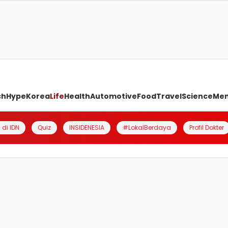
ch
Hype
Korea
Life
Health
Automotive
Food
Travel
Science
Me
 di IDN
Quiz
INSIDENESIA
#LokalBerdaya
Profil Dokter