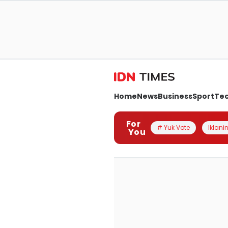
Home
News
Business
Sport
Te
For
# Yuk Vote
Iklanin
You