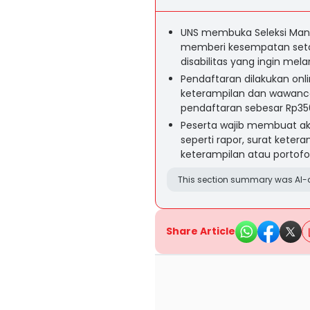
UNS membuka Seleksi Mandir
memberi kesempatan seta
disabilitas yang ingin mela
Pendaftaran dilakukan onlin
keterampilan dan wawanca
pendaftaran sebesar Rp350
Peserta wajib membuat a
seperti rapor, surat keteran
keterampilan atau portofol
This section summary was AI-a
Share Article