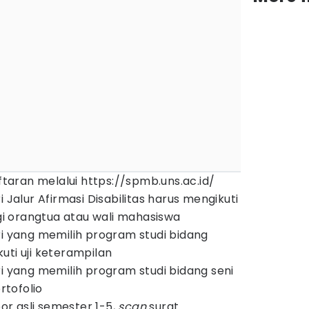
aran melalui https://spmb.uns.ac.id/
i Jalur Afirmasi Disabilitas harus mengikuti
 orangtua atau wali mahasiswa
ri yang memilih program studi bidang
uti uji keterampilan
ri yang memilih program studi bidang seni
tofolio
or asli semester 1-5,
scan
surat