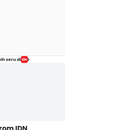
ih seru di
from IDN