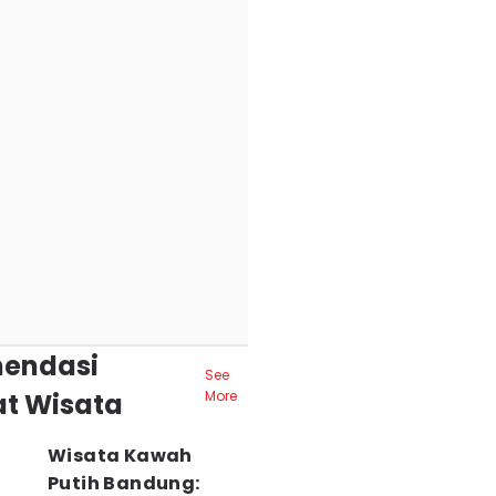
endasi
See
t Wisata
More
Wisata Kawah
Putih Bandung: