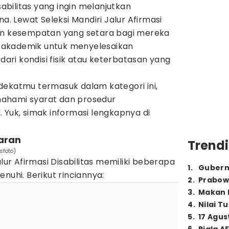
bilitas yang ingin melanjutkan
na. Lewat Seleksi Mandiri Jalur Afirmasi
kan kesempatan yang setara bagi mereka
akademik untuk menyelesaikan
 dari kondisi fisik atau keterbatasan yang
dekatmu termasuk dalam kategori ini,
ahami syarat dan prosedur
 Yuk, simak informasi lengkapnya di
taran
Trendi
sfoto)
alur Afirmasi Disabilitas memiliki beberapa
1
.
Gubern
nuhi. Berikut rinciannya:
2
.
Prabow
3
.
Makan B
4
.
Nilai T
5
.
17 Agus