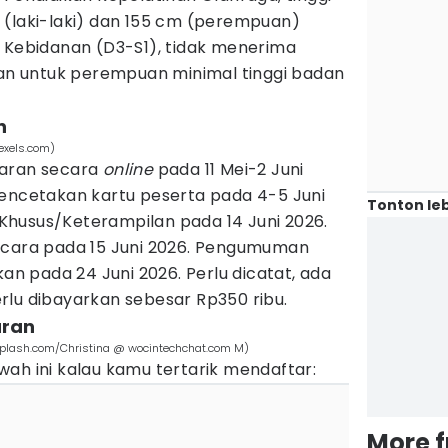
 (laki-laki) dan 155 cm (perempuan)
 Kebidanan (D3-S1), tidak menerima
dan untuk perempuan minimal tinggi badan
n
exels.com)
taran secara
online
pada 11 Mei-2 Juni
pencetakan kartu peserta pada 4-5 Juni
Tonton leb
n Khusus/Keterampilan pada 14 Juni 2026.
ncara pada 15 Juni 2026. Pengumuman
kan pada 24 Juni 2026. Perlu dicatat, ada
rlu dibayarkan sebesar Rp350 ribu.
aran
splash.com/Christina @ wocintechchat.com M)
ah ini kalau kamu tertarik mendaftar:
More 