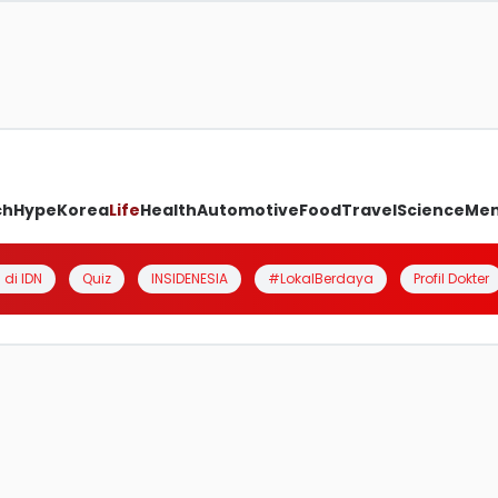
ch
Hype
Korea
Life
Health
Automotive
Food
Travel
Science
Me
 di IDN
Quiz
INSIDENESIA
#LokalBerdaya
Profil Dokter