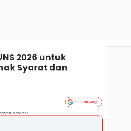
 UNS 2026 untuk
imak Syarat dan
Add Us on Google
c.com/tirachardz)