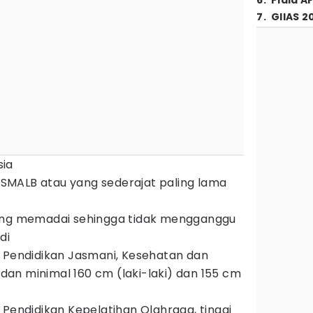
6
.
Piala A
7
.
GIIAS 2
sia
MALB atau yang sederajat paling lama
ang memadai sehingga tidak mengganggu
di
i Pendidikan Jasmani, Kesehatan dan
badan minimal 160 cm (laki-laki) dan 155 cm
 Pendidikan Kepelatihan Olahraga, tinggi