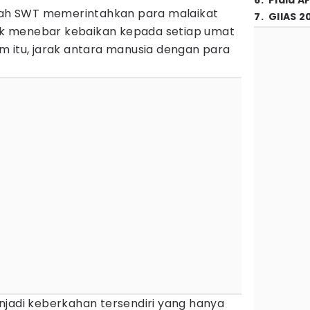
6
.
Piala A
llah SWT memerintahkan para malaikat
7
.
GIIAS 2
ntuk menebar kebaikan kepada setiap umat
m itu, jarak antara manusia dengan para
njadi keberkahan tersendiri yang hanya