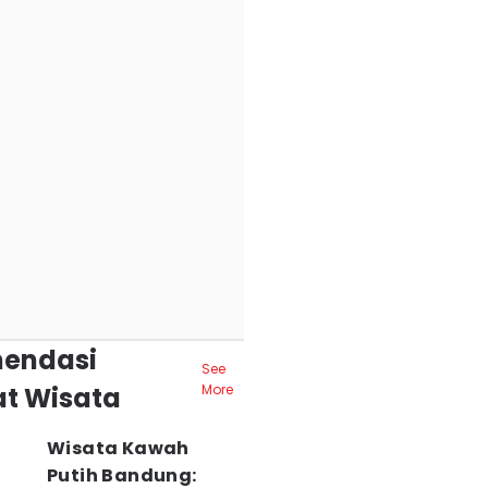
endasi
See
t Wisata
More
Wisata Kawah
Putih Bandung: