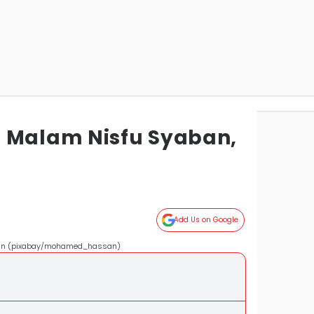
 Malam Nisfu Syaban,
!
Add Us on Google
'ban (pixabay/mohamed_hassan)