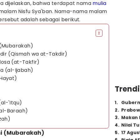
nya dijelaskan, bahwa terdapat nama
mulia
 malam Nisfu Sya'ban. Nama-nama malam
ersebut adalah sebagai berikut.
i (Mubarakah)
dir (Qismah wa at-Takdir)
osa (at-Takfir)
a (al-Ijabah)
-Hayat)
Trendi
l-'Itqu)
1
.
Gubern
2
.
Prabow
al-Baraah)
3
.
Makan B
zah)
4
.
Nilai T
hi (Mubarakah)
5
.
17 Agus
)