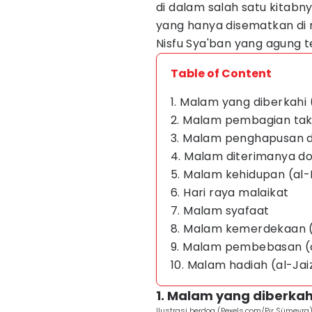
di dalam salah satu kitab
yang hanya disematkan di
Nisfu Sya'ban yang agung t
Table of Content
1. Malam yang diberkah
2. Malam pembagian tak
3. Malam penghapusan d
4. Malam diterimanya do
5. Malam kehidupan (al
6. Hari raya malaikat
7. Malam syafaat
8. Malam kemerdekaan (a
9. Malam pembebasan (
10. Malam hadiah (al-Jai
1. Malam yang diberka
Ilustrasi berdoa (Pexels.com/Pir Sümeyra