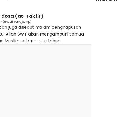
dosa (at-Takfir)
an (freepik.com/jcomp)
ya'ban juga disebut malam penghapusan
itu, Allah SWT akan mengampuni semua
 Muslim selama satu tahun.