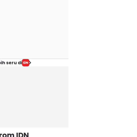
ih seru di
from IDN