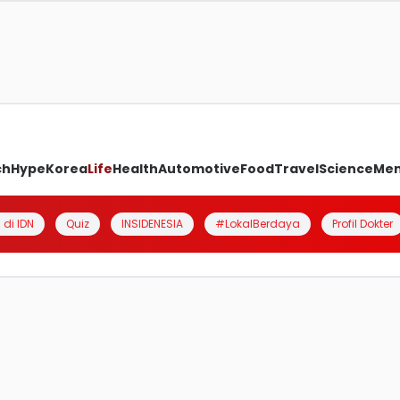
ch
Hype
Korea
Life
Health
Automotive
Food
Travel
Science
Me
 di IDN
Quiz
INSIDENESIA
#LokalBerdaya
Profil Dokter