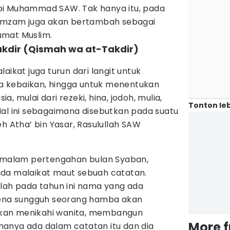
bi Muhammad SAW. Tak hanya itu, pada
zamzam juga akan bertambah sebagai
umat Muslim.
kdir (Qismah wa at-Takdir)
aikat juga turun dari langit untuk
 kebaikan, hingga untuk menentukan
, mulai dari rezeki, hina, jodoh, mulia,
Tonton leb
Hal ini sebagaimana disebutkan pada suatu
eh Atha’ bin Yasar, Rasulullah SAW
g malam pertengahan bulan Syaban,
da malaikat maut sebuah catatan.
lah pada tahun ini nama yang ada
rena sungguh seorang hamba akan
an menikahi wanita, membangun
More 
anya ada dalam catatan itu dan dia