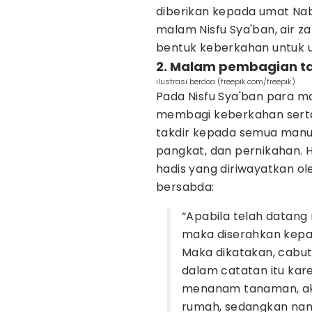
diberikan kepada umat Na
malam Nisfu Sya'ban, air 
bentuk keberkahan untuk 
2. Malam pembagian ta
ilustrasi berdoa (freepik.com/freepik)
Pada Nisfu Sya'ban para mal
membagi keberkahan serta
takdir kepada semua manusia
pangkat, dan pernikahan. 
hadis yang diriwayatkan ol
bersabda:
“Apabila telah datan
maka diserahkan kepa
Maka dikatakan, cabut
dalam catatan itu ka
menanam tanaman, ak
rumah, sedangkan nam