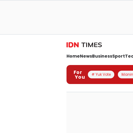
Home
News
Business
Sport
Te
For
# Yuk Vote
Iklanin
You