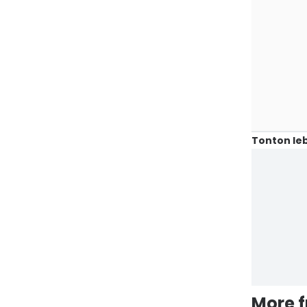
Tonton leb
More 