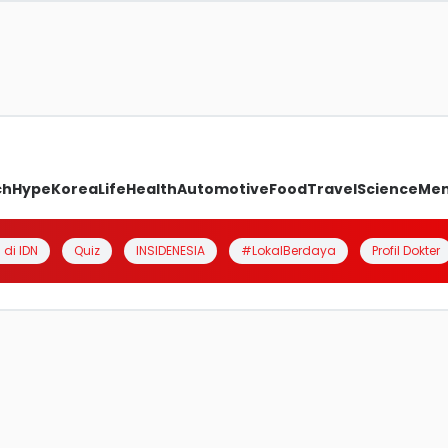
ch
Hype
Korea
Life
Health
Automotive
Food
Travel
Science
Me
 di IDN
Quiz
INSIDENESIA
#LokalBerdaya
Profil Dokter