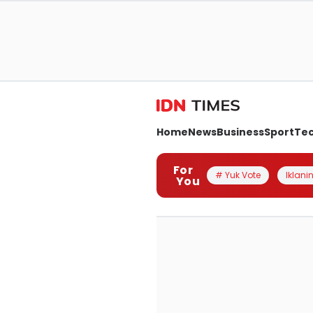
Home
News
Business
Sport
Te
For
# Yuk Vote
Iklanin
You