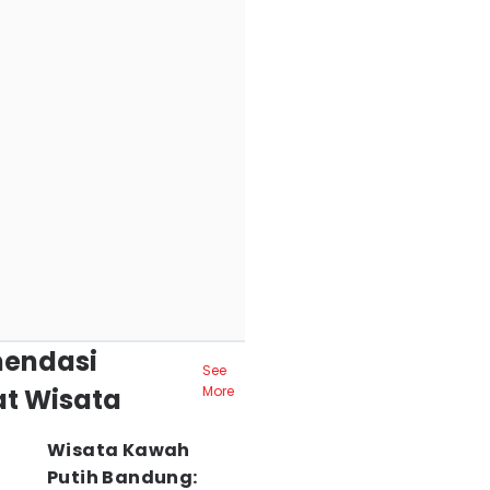
endasi
See
t Wisata
More
Wisata Kawah
Putih Bandung: