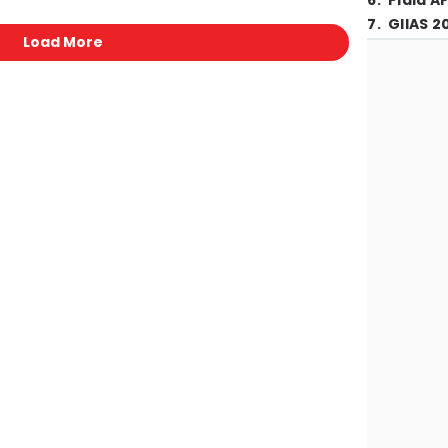
6
.
Piala A
7
.
GIIAS 2
Load More