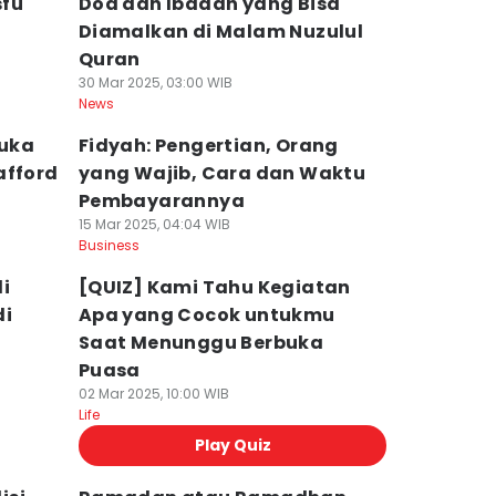
sfu
Doa dan Ibadah yang Bisa
Diamalkan di Malam Nuzulul
Quran
30 Mar 2025, 03:00 WIB
News
Buka
Fidyah: Pengertian, Orang
afford
yang Wajib, Cara dan Waktu
Pembayarannya
15 Mar 2025, 04:04 WIB
Business
i
[QUIZ] Kami Tahu Kegiatan
di
Apa yang Cocok untukmu
Saat Menunggu Berbuka
Puasa
02 Mar 2025, 10:00 WIB
Life
Play Quiz