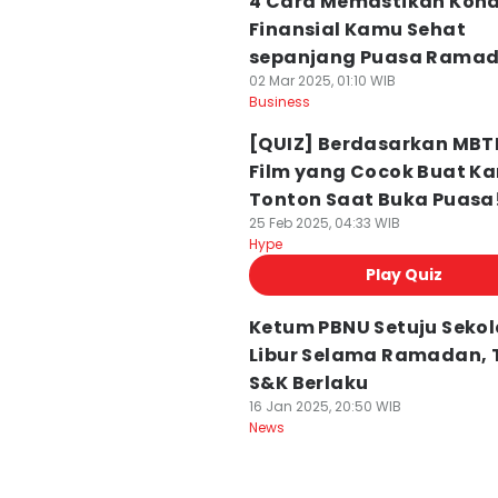
4 Cara Memastikan Kond
Finansial Kamu Sehat
sepanjang Puasa Rama
02 Mar 2025, 01:10 WIB
Business
[QUIZ] Berdasarkan MBTI,
Film yang Cocok Buat K
Tonton Saat Buka Puasa
25 Feb 2025, 04:33 WIB
Hype
Play Quiz
Ketum PBNU Setuju Seko
Libur Selama Ramadan, 
S&K Berlaku
16 Jan 2025, 20:50 WIB
News