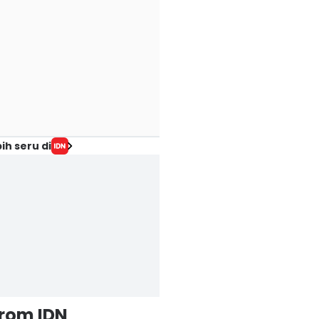
ih seru di
from IDN