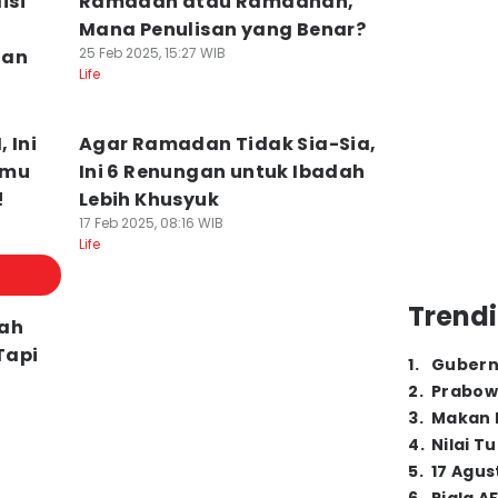
isi
Ramadan atau Ramadhan,
Mana Penulisan yang Benar?
25 Feb 2025, 15:27 WIB
dan
Life
 Ini
Agar Ramadan Tidak Sia-Sia,
amu
Ini 6 Renungan untuk Ibadah
!
Lebih Khusyuk
17 Feb 2025, 08:16 WIB
Life
Trendi
lah
Tapi
1
.
Gubern
2
.
Prabow
3
.
Makan B
4
.
Nilai T
5
.
17 Agus