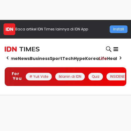
Baca artikel
IDN Times
lainnya di IDN App
Install
Home
News
Business
Sport
Tech
Hype
Korea
Life
Health
Aut
For
# Yuk Vote
Iklanin di IDN
Quiz
INSIDENESIA
You