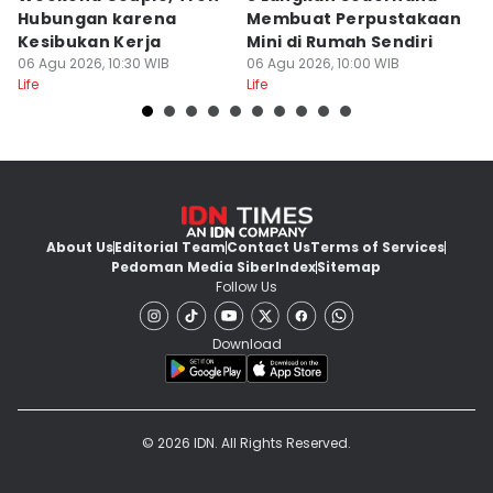
Hubungan karena
Membuat Perpustakaan
b
Kesibukan Kerja
Mini di Rumah Sendiri
L
06 Agu 2026, 10:30 WIB
06 Agu 2026, 10:00 WIB
06
Life
Life
Lif
About Us
Editorial Team
Contact Us
Terms of Services
Pedoman Media Siber
Index
Sitemap
Follow Us
Download
© 2026 IDN. All Rights Reserved.