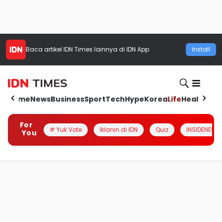
Baca artikel
IDN Times
lainnya di IDN App
Install
Home
News
Business
Sport
Tech
Hype
Korea
Life
Health
Aut
For
# Yuk Vote
Iklanin di IDN
Quiz
INSIDENESIA
You