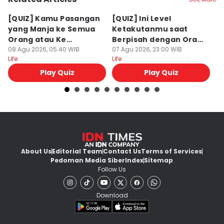
[QUIZ] Kamu Pasangan
[QUIZ] Ini Level
[
yang Manja ke Semua
Ketakutanmu saat
M
Orang atau Ke
Berpisah dengan Orang
T
Pasangan Aja?
08 Agu 2026, 05:40 WIB
Lain
07 Agu 2026, 23:00 WIB
07
Life
Life
Lif
Play Quiz
Play Quiz
About Us
Editorial Team
Contact Us
Terms of Services
Pedoman Media Siber
Index
Sitemap
Follow Us
Download