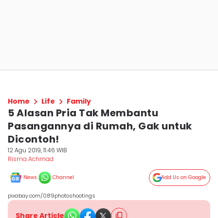
Home
Life
Family
5 Alasan Pria Tak Membantu
Pasangannya di Rumah, Gak untuk
Dicontoh!
12 Agu 2019, 11:46 WIB
Risma Achmad
News
Channel
Add Us on Google
pixabay.com/089photoshootings
Share Article