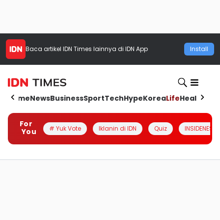
Baca artikel
IDN Times
lainnya di IDN App
Install
Home
News
Business
Sport
Tech
Hype
Korea
Life
Health
Aut
For
# Yuk Vote
Iklanin di IDN
Quiz
INSIDENESIA
You