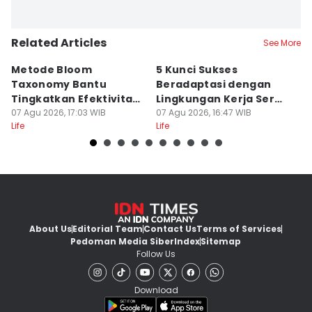
Related Articles
See More
Metode Bloom
5 Kunci Sukses
T
Taxonomy Bantu
Beradaptasi dengan
R
Tingkatkan Efektivitas
Lingkungan Kerja Serba
M
Belajar, Cobain!
07 Agu 2026, 17:03 WIB
Cepat
07 Agu 2026, 16:47 WIB
K
07
Life
Life
Lif
About Us
Editorial Team
Contact Us
Terms of Services
Pedoman Media Siber
Index
Sitemap
Follow Us
Download