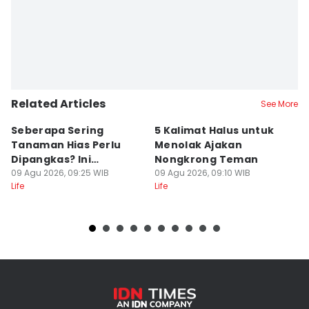
Related Articles
See More
Seberapa Sering
5 Kalimat Halus untuk
5
Tanaman Hias Perlu
Menolak Ajakan
M
Dipangkas? Ini
Nongkrong Teman
P
Jawabannya!
09 Agu 2026, 09:25 WIB
09 Agu 2026, 09:10 WIB
O
09
Life
Life
Lif