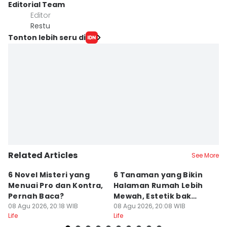
Editorial Team
Editor
Restu
Tonton lebih seru di
Related Articles
See More
6 Novel Misteri yang
6 Tanaman yang Bikin
T
Menuai Pro dan Kontra,
Halaman Rumah Lebih
Ja
Pernah Baca?
Mewah, Estetik bak
T
08 Agu 2026, 20:18 WIB
Resor
08 Agu 2026, 20:08 WIB
08
Life
Life
Lif