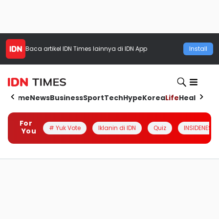
Baca artikel
IDN Times
lainnya di IDN App
Install
Home
News
Business
Sport
Tech
Hype
Korea
Life
Health
Aut
For
# Yuk Vote
Iklanin di IDN
Quiz
INSIDENESIA
You