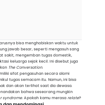
arusnya bisa menghabiskan waktu untuk
ggung jawab besar, seperti mengasuh sang
at sakit, mengemban tugas domestik,
si keluarga sejak kecil. Ini disebut juga
askan
The Conversation
.
liki sifat pengasuhan secara alami
kul tugas semacam itu. Namun, ini bisa
k dan akan terlihat saat dia dewasa.
menandakan bahwa seseorang mungkin
er syndrome
. Apakah kamu merasa
relate
?
pin dan mendominasi