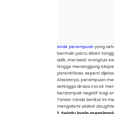
Anak perempuan
yang seh
bermain justru diberi tan
adik, merawat orangtua sa
hingga menanggung ekspekta
parentifikasi, seperti dijel
Alasannya, perempuan memi
sehingga dirasa cocok memi
berdampak negatif bagi ana
Tanda-tanda berikut ini 
mengalami
eldest daught
1. Selalu ingin memim