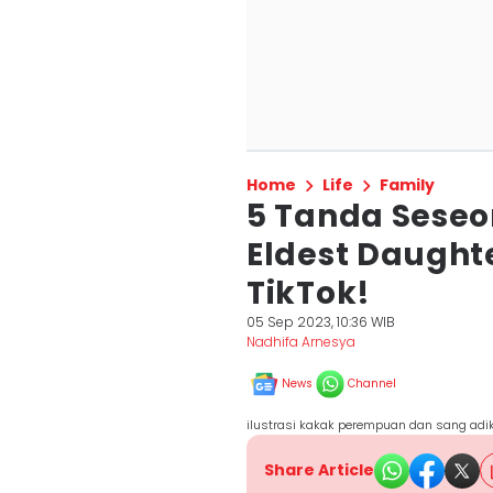
Home
Life
Family
5 Tanda Sese
Eldest Daughte
TikTok!
05 Sep 2023, 10:36 WIB
Nadhifa Arnesya
News
Channel
ilustrasi kakak perempuan dan sang adik
Share Article