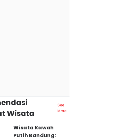
endasi
See
t Wisata
More
Wisata Kawah
Putih Bandung: