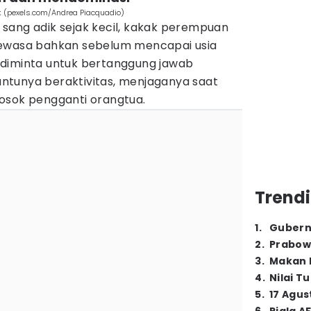
k (pexels.com/Andrea Piacquadio)
sang adik sejak kecil, kakak perempuan
dewasa bahkan sebelum mencapai usia
 diminta untuk bertanggung jawab
ntunya beraktivitas, menjaganya saat
osok pengganti orangtua.
Trendi
1
.
Gubern
2
.
Prabow
3
.
Makan B
4
.
Nilai T
5
.
17 Agus