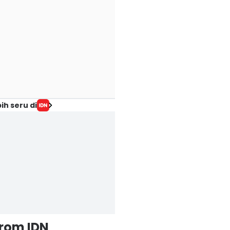
ih seru di
from IDN