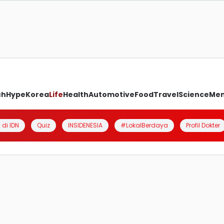
ch
Hype
Korea
Life
Health
Automotive
Food
Travel
Science
Me
 di IDN
Quiz
INSIDENESIA
#LokalBerdaya
Profil Dokter