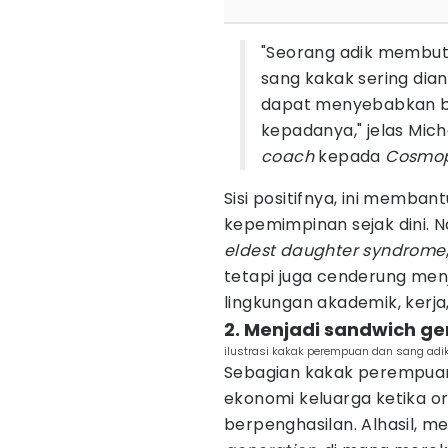
"Seorang adik membut
sang kakak sering dian
dapat menyebabkan b
kepadanya," jelas Mich
coach
kepada
Cosmop
Sisi positifnya, ini memb
kepemimpinan sejak dini.
eldest daughter
syndrome
tetapi juga cenderung menj
lingkungan akademik, kerj
2. Menjadi sandwich ge
ilustrasi kakak perempuan dan sang adik
Sebagian kakak perempuan
ekonomi keluarga ketika or
berpenghasilan. Alhasil, m