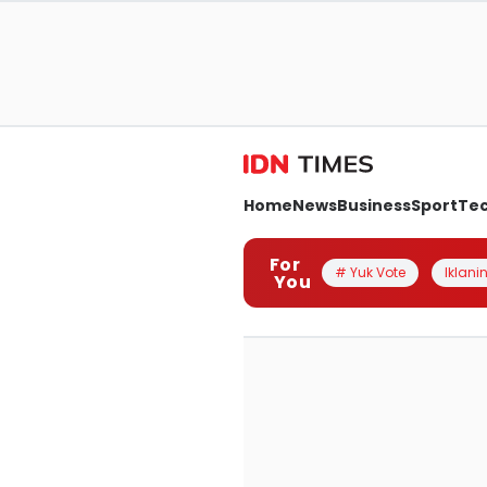
Home
News
Business
Sport
Te
For
# Yuk Vote
Iklanin
You