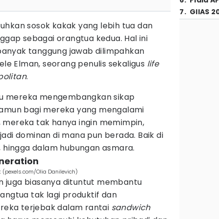
6
.
Piala A
7
.
GIIAS 2
uhkan sosok kakak yang lebih tua dan
ggap sebagai orangtua kedua. Hal ini
anyak tanggung jawab dilimpahkan
ele Elman, seorang penulis sekaligus
life
olitan
.
antu mereka mengembangkan sikap
 Namun bagi mereka yang mengalami
, mereka tak hanya ingin memimpin,
adi dominan di mana pun berada. Baik di
a, hingga dalam hubungan asmara.
neration
 (pexels.com/Olia Danilevich)
 juga biasanya dituntut membantu
angtua tak lagi produktif dan
ereka terjebak dalam rantai
sandwich