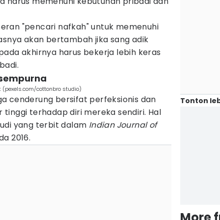
ka harus memenuhi kebutuhan pribadi dan
eran "pencari nafkah" untuk memenuhi
gasnya akan bertambah jika sang adik
pada akhirnya harus bekerja lebih keras
badi.
s sempurna
 (pexels.com/cottonbro studio)
a cenderung bersifat perfeksionis dan
Tonton leb
inggi terhadap diri mereka sendiri. Hal
studi yang terbit dalam
Indian Journal of
a 2016.
More 