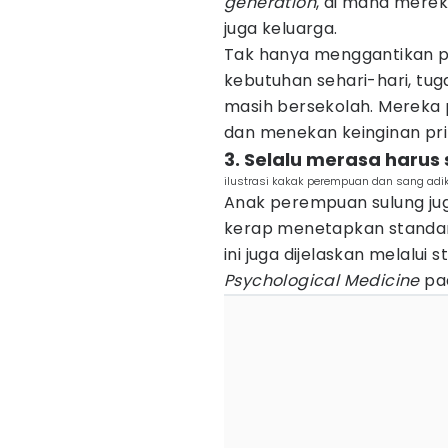
generation
, di mana mere
juga keluarga.
Tak hanya menggantikan p
kebutuhan sehari-hari, tu
masih bersekolah. Mereka 
dan menekan keinginan pri
3. Selalu merasa haru
ilustrasi kakak perempuan dan sang adik
Anak perempuan sulung jug
kerap menetapkan standar t
ini juga dijelaskan melalui 
Psychological Medicine
pad