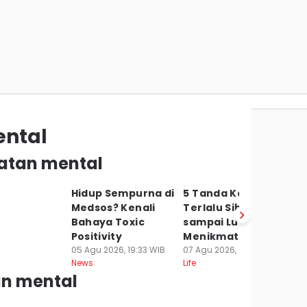
ental
hatan mental
Hidup Sempurna di
5 Tanda Kamu
Medsos? Kenali
Terlalu Sibuk
Bahaya Toxic
sampai Lupa
Positivity
Menikmati Hidup
05 Agu 2026, 19:33 WIB
07 Agu 2026, 07:31 WIB
News
Life
an mental