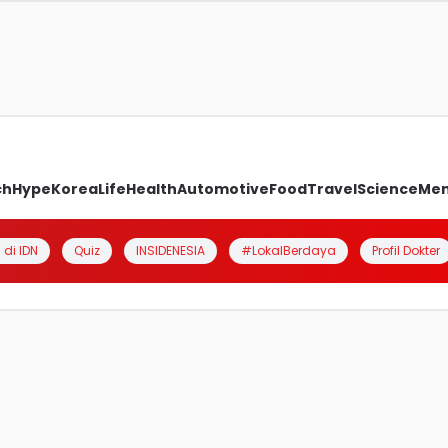
ch
Hype
Korea
Life
Health
Automotive
Food
Travel
Science
Me
 di IDN
Quiz
INSIDENESIA
#LokalBerdaya
Profil Dokter