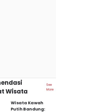
endasi
See
t Wisata
More
Wisata Kawah
Putih Bandung: