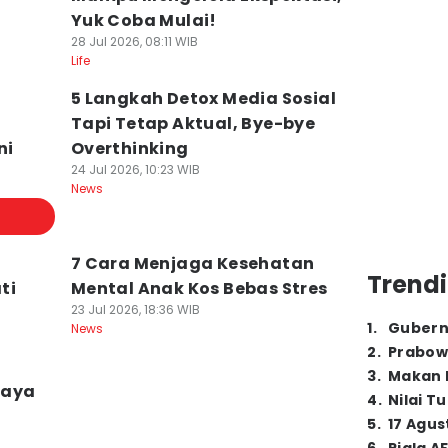
Yuk Coba Mulai!
28 Jul 2026, 08:11 WIB
Life
5 Langkah Detox Media Sosial
Tapi Tetap Aktual, Bye-bye
ni
Overthinking
24 Jul 2026, 10:23 WIB
News
7 Cara Menjaga Kesehatan
Trendi
ti
Mental Anak Kos Bebas Stres
23 Jul 2026, 18:36 WIB
1
.
Gubern
News
2
.
Prabow
3
.
Makan B
caya
4
.
Nilai T
5
.
17 Agus