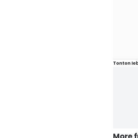
Tonton leb
More 