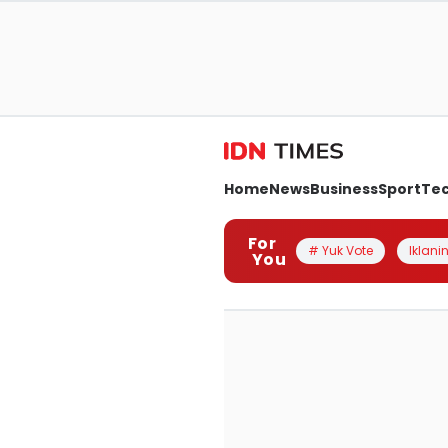
Home
News
Business
Sport
Te
For
# Yuk Vote
Iklanin
You