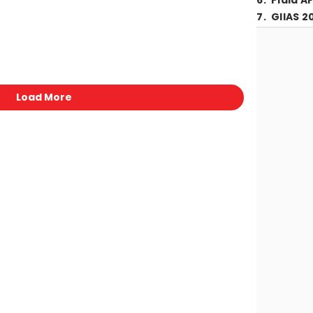
6
.
Piala A
7
.
GIIAS 2
Load More