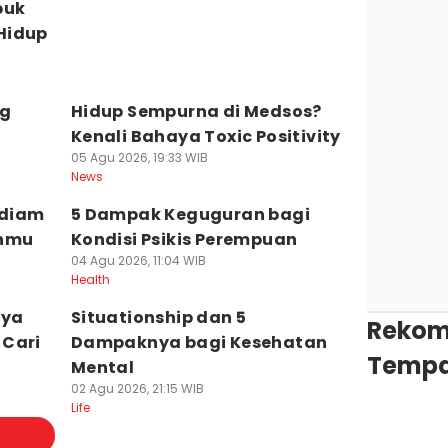
buk
Hidup
ng
Hidup Sempurna di Medsos?
Kenali Bahaya Toxic Positivity
05 Agu 2026, 19:33 WIB
News
-diam
5 Dampak Keguguran bagi
anmu
Kondisi Psikis Perempuan
04 Agu 2026, 11:04 WIB
Health
nya
Situationship dan 5
Rekom
 Cari
Dampaknya bagi Kesehatan
Tempa
Mental
02 Agu 2026, 21:15 WIB
Life