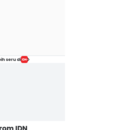
ih seru di
from IDN