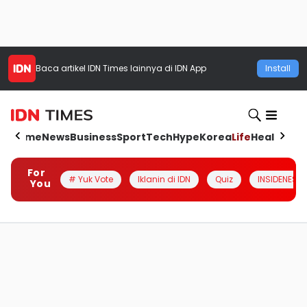
Baca artikel
IDN Times
lainnya di IDN App
Install
Home
News
Business
Sport
Tech
Hype
Korea
Life
Health
Aut
For
# Yuk Vote
Iklanin di IDN
Quiz
INSIDENESIA
You