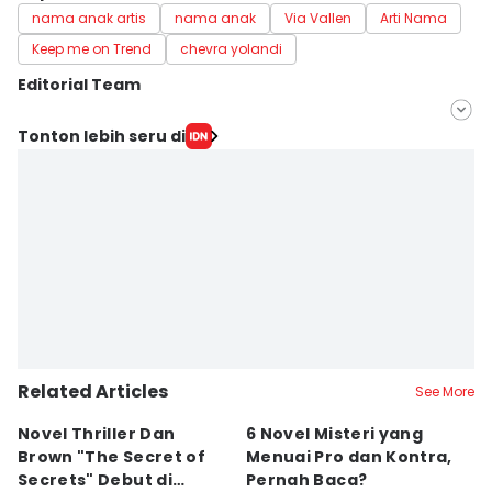
nama anak artis
nama anak
Via Vallen
Arti Nama
Keep me on Trend
chevra yolandi
Editorial Team
Editor
Tonton lebih seru di
Dian Septi Arthasalina
Editor
Febriyanti Revitasari
Related Articles
See More
Novel Thriller Dan
6 Novel Misteri yang
6
Brown "The Secret of
Menuai Pro dan Kontra,
H
Secrets" Debut di
Pernah Baca?
M