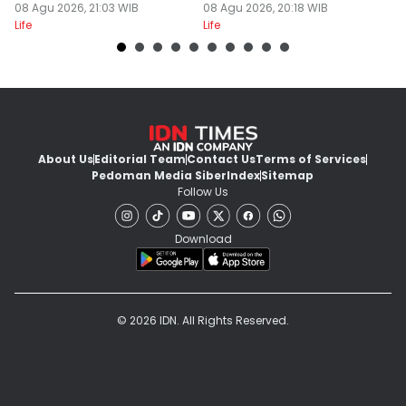
Netflix
08 Agu 2026, 21:03 WIB
08 Agu 2026, 20:18 WIB
R
08
Life
Life
Lif
About Us
Editorial Team
Contact Us
Terms of Services
Pedoman Media Siber
Index
Sitemap
Follow Us
Download
© 2026 IDN. All Rights Reserved.