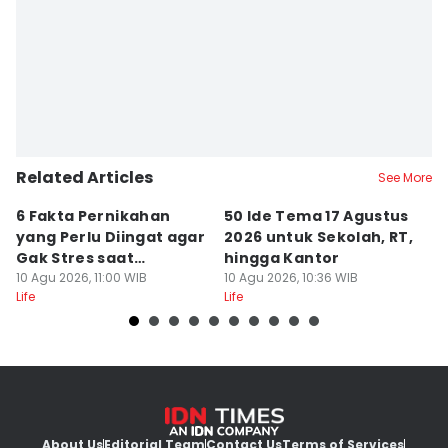
Related Articles
See More
6 Fakta Pernikahan
50 Ide Tema 17 Agustus
B
yang Perlu Diingat agar
2026 untuk Sekolah, RT,
B
Gak Stres saat
hingga Kantor
P
Persiapan
10 Agu 2026, 11:00 WIB
10 Agu 2026, 10:36 WIB
10
Life
Life
Lif
About Us
Editorial Team
Contact Us
Terms of Services