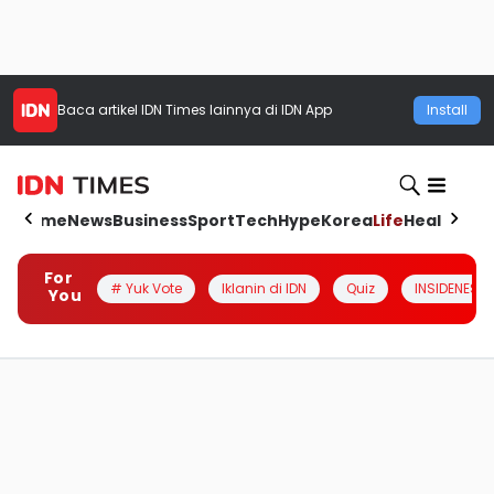
Baca artikel
IDN Times
lainnya di IDN App
Install
Home
News
Business
Sport
Tech
Hype
Korea
Life
Health
Aut
For
# Yuk Vote
Iklanin di IDN
Quiz
INSIDENESIA
You