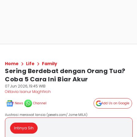
Home
Life
Family
Sering Berdebat dengan Orang Tua?
Coba 5 Cara Ini Biar Akur
07 Jun 2026, 19:45 WIB
Oktavia Isanur Maghfiroh
News
Channel
Add Us on Google
ilustrasi merawat lansia (pexels.com/ Jsme MILA)
Intinya Sih