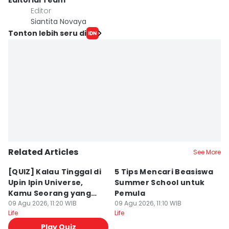
Editorial Team
Editor
Siantita Novaya
Tonton lebih seru di
Related Articles
See More
[QUIZ] Kalau Tinggal di
5 Tips Mencari Beasiswa
[
Upin Ipin Universe,
Summer School untuk
T
Kamu Seorang yang
Pemula
D
Logis atau Kreatif?
09 Agu 2026, 11:20 WIB
09 Agu 2026, 11:10 WIB
O
09
Life
Life
Lif
Play Quiz