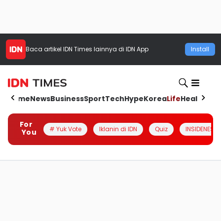
Baca artikel
IDN Times
lainnya di IDN App
Install
Home
News
Business
Sport
Tech
Hype
Korea
Life
Health
Aut
For
# Yuk Vote
Iklanin di IDN
Quiz
INSIDENESIA
You