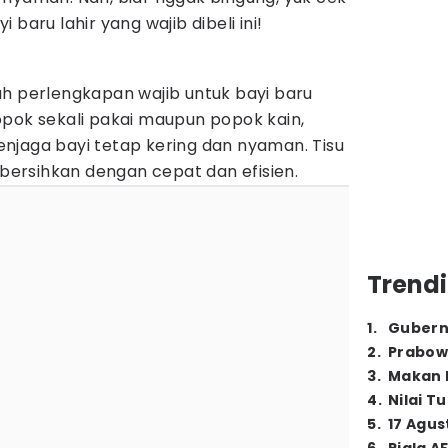
baru lahir yang wajib dibeli ini!
ah perlengkapan wajib untuk bayi baru
opok sekali pakai maupun popok kain,
njaga bayi tetap kering dan nyaman. Tisu
ersihkan dengan cepat dan efisien.
Trendi
1
.
Gubern
2
.
Prabow
3
.
Makan B
4
.
Nilai T
5
.
17 Agus