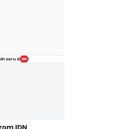
ih seru di
from IDN