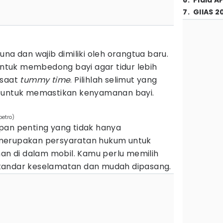
6
.
Piala A
7
.
GIIAS 2
na dan wajib dimiliki oleh orangtua baru.
 untuk membedong bayi agar tidur lebih
 saat
tummy time
. Pilihlah selimut yang
t untuk memastikan kenyamanan bayi.
petro)
pan penting yang tidak hanya
merupakan persyaratan hukum untuk
 di dalam mobil. Kamu perlu memilih
andar keselamatan dan mudah dipasang.