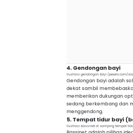
4. Gendongan bayi
ilustrasi gendongan bayi (pexels.com/Jos
Gendongan bayi adalah solu
dekat sambil membebaskan
memberikan dukungan opti
sedang berkembang dan m
menggendong.
5. Tempat tidur bayi (b
Ilustrasi bassinet di samping tempat tid
Bassinet adalah pilihan id