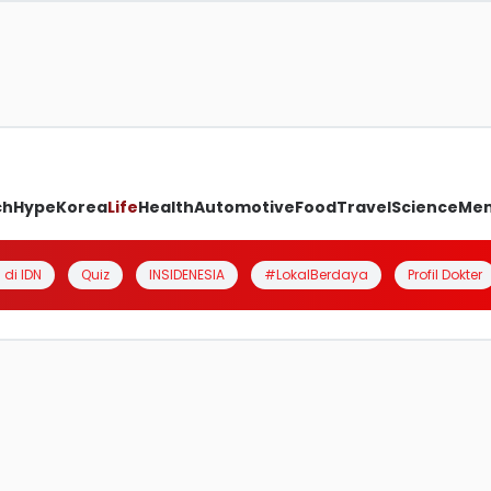
ch
Hype
Korea
Life
Health
Automotive
Food
Travel
Science
Me
 di IDN
Quiz
INSIDENESIA
#LokalBerdaya
Profil Dokter