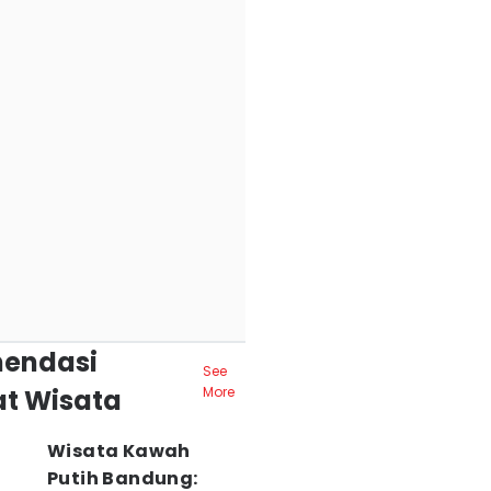
endasi
See
t Wisata
More
Wisata Kawah
Putih Bandung: