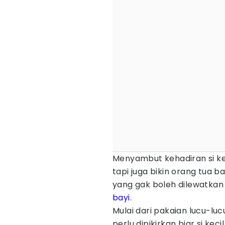
Menyambut kehadiran si ke
tapi juga bikin orang tua b
yang gak boleh dilewatka
bayi
.
Mulai dari pakaian lucu-l
perlu dipikirkan biar si ke