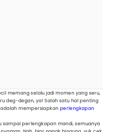
cil memang selalu jadi momen yang seru,
aru deg-degan, ya! Salah satu hal penting
n adalah mempersiapkan
perlengkapan
ucu sampai perlengkapan mandi, semuanya
cil nyaman. Nah, biar nggak bingung, yuk cek