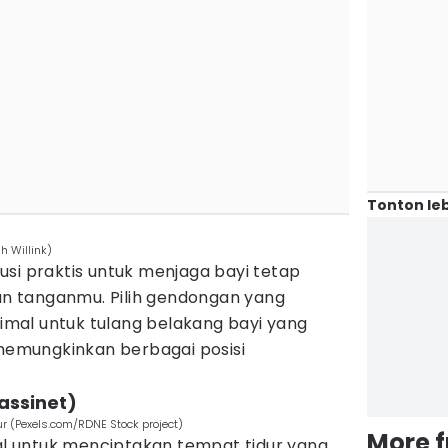
Tonton leb
h Willink)
si praktis untuk menjaga bayi tetap
 tanganmu. Pilih gendongan yang
mal untuk tulang belakang bayi yang
emungkinkan berbagai posisi
assinet)
ur (Pexels.com/RDNE Stock project)
More 
eal untuk menciptakan tempat tidur yang