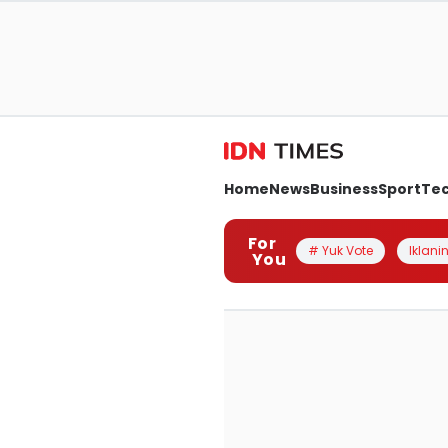
Home
News
Business
Sport
Te
For
# Yuk Vote
Iklanin
You