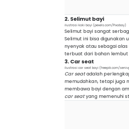
2. Selimut bayi
ilustrasi kaki bayi (pexels.com/Pixabay)
Selimut bayi sangat serbagu
Selimut ini bisa digunakan
nyenyak atau sebagai alas
terbuat dari bahan lembu
3. Car seat
ilustrasi car seat bayi (freepik.com/seniv
Car seat
adalah perlengka
memudahkan, tetapi juga 
membawa bayi dengan aman
car seat
yang memenuhi st