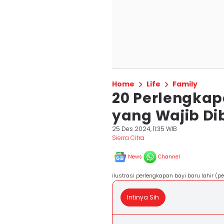
Home
Life
Family
20 Perlengkap
yang Wajib Dib
25 Des 2024, 11:35 WIB
Sierra Citra
News
Channel
ilustrasi perlengkapan bayi baru lahir (
Intinya Sih