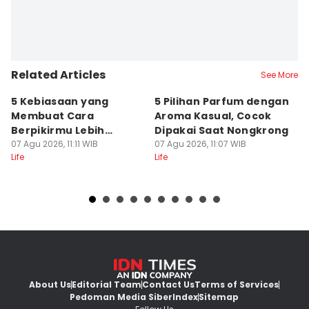
Related Articles
See More
5 Kebiasaan yang
5 Pilihan Parfum dengan
R
Membuat Cara
Aroma Kasual, Cocok
G
Berpikirmu Lebih
Dipakai Saat Nongkrong
Ye
Fleksibel
07 Agu 2026, 11:11 WIB
07 Agu 2026, 11:07 WIB
Ba
07
Life
Life
Lif
About Us
Editorial Team
Contact Us
Terms of Services
Pedoman Media Siber
Index
Sitemap