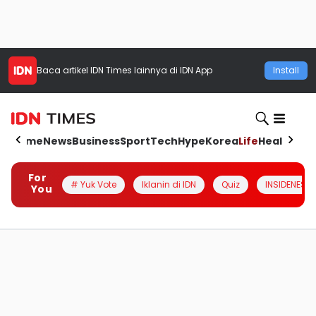
Baca artikel
IDN Times
lainnya di IDN App
Install
Home
News
Business
Sport
Tech
Hype
Korea
Life
Health
Aut
For
# Yuk Vote
Iklanin di IDN
Quiz
INSIDENESIA
You