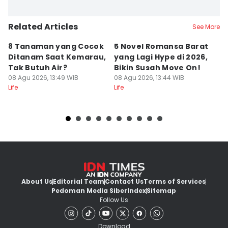
Related Articles
See More
8 Tanaman yang Cocok
5 Novel Romansa Barat
5
Ditanam Saat Kemarau,
yang Lagi Hype di 2026,
y
Tak Butuh Air?
Bikin Susah Move On!
D
08 Agu 2026, 13:49 WIB
08 Agu 2026, 13:44 WIB
08
Life
Life
Lif
About Us
Editorial Team
Contact Us
Terms of Services
Pedoman Media Siber
Index
Sitemap
Follow Us
Download