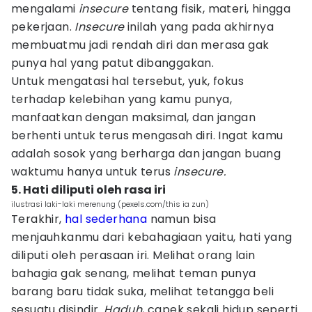
mengalami
insecure
tentang fisik, materi, hingga
pekerjaan.
Insecure
inilah yang pada akhirnya
membuatmu jadi rendah diri dan merasa gak
punya hal yang patut dibanggakan.
Untuk mengatasi hal tersebut, yuk, fokus
terhadap kelebihan yang kamu punya,
manfaatkan dengan maksimal, dan jangan
berhenti untuk terus mengasah diri. Ingat kamu
adalah sosok yang berharga dan jangan buang
waktumu hanya untuk terus
insecure.
5. Hati diliputi oleh rasa iri
ilustrasi laki-laki merenung (pexels.com/this ia zun)
Terakhir,
hal sederhana
namun bisa
menjauhkanmu dari kebahagiaan yaitu, hati yang
diliputi oleh perasaan iri. Melihat orang lain
bahagia gak senang, melihat teman punya
barang baru tidak suka, melihat tetangga beli
sesuatu disindir.
Haduh
, capek sekali hidup seperti