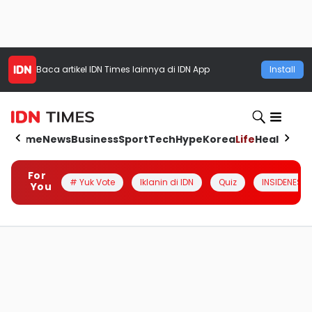
Baca artikel
IDN Times
lainnya di IDN App
Install
Home
News
Business
Sport
Tech
Hype
Korea
Life
Health
Aut
For
# Yuk Vote
Iklanin di IDN
Quiz
INSIDENESIA
You