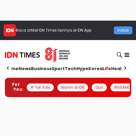
Baca artikel
IDN Times
lainnya di IDN App
Install
Home
News
Business
Sport
Tech
Hype
Korea
Life
Health
Aut
For
# Yuk Vote
Iklanin di IDN
Quiz
INSIDENESIA
You