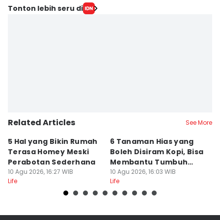
Tonton lebih seru di
Related Articles
See More
5 Hal yang Bikin Rumah
6 Tanaman Hias yang
5
Terasa Homey Meski
Boleh Disiram Kopi, Bisa
Q
Perabotan Sederhana
Membantu Tumbuh
S
10 Agu 2026, 16:27 WIB
Optimal
10 Agu 2026, 16:03 WIB
10
Life
Life
Lif