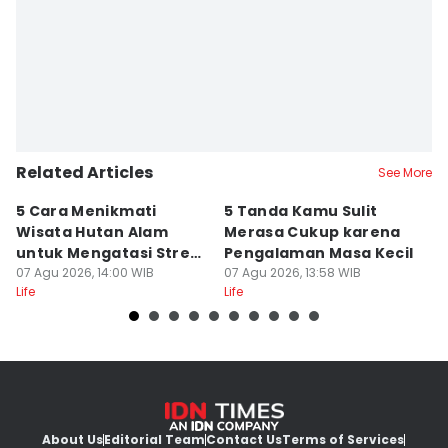
Related Articles
See More
5 Cara Menikmati
5 Tanda Kamu Sulit
5
Wisata Hutan Alam
Merasa Cukup karena
B
untuk Mengatasi Stres
Pengalaman Masa Kecil
K
Kerja
07 Agu 2026, 14:00 WIB
07 Agu 2026, 13:58 WIB
L
07
Life
Life
Lif
About Us
Editorial Team
Contact Us
Terms of Services