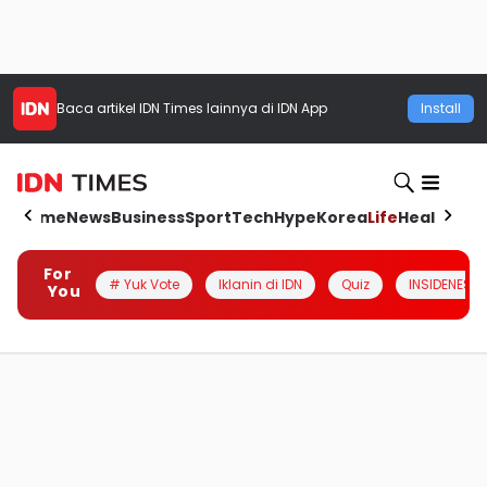
Baca artikel
IDN Times
lainnya di IDN App
Install
Home
News
Business
Sport
Tech
Hype
Korea
Life
Health
Aut
For
# Yuk Vote
Iklanin di IDN
Quiz
INSIDENESIA
You