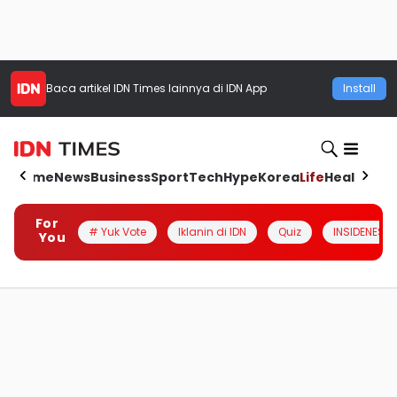
Baca artikel
IDN Times
lainnya di IDN App
Install
Home
News
Business
Sport
Tech
Hype
Korea
Life
Health
Aut
For
# Yuk Vote
Iklanin di IDN
Quiz
INSIDENESIA
You