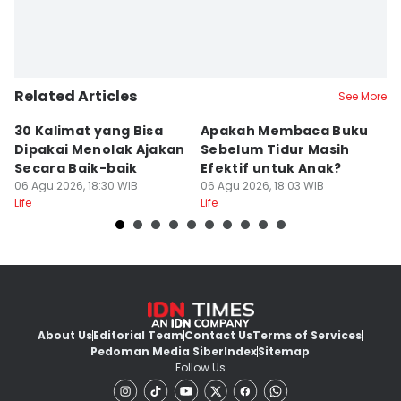
Related Articles
See More
30 Kalimat yang Bisa
Apakah Membaca Buku
3
Dipakai Menolak Ajakan
Sebelum Tidur Masih
d
Secara Baik-baik
Efektif untuk Anak?
B
06 Agu 2026, 18:30 WIB
06 Agu 2026, 18:03 WIB
06
Life
Life
Lif
About Us
Editorial Team
Contact Us
Terms of Services
Pedoman Media Siber
Index
Sitemap
Follow Us