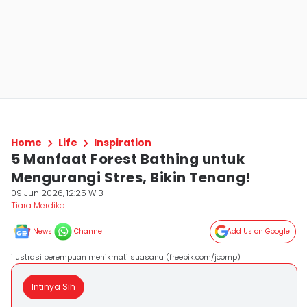
Home
Life
Inspiration
5 Manfaat Forest Bathing untuk
Mengurangi Stres, Bikin Tenang!
09 Jun 2026, 12:25 WIB
Tiara Merdika
News
Channel
Add Us on Google
ilustrasi perempuan menikmati suasana (freepik.com/jcomp)
Intinya Sih