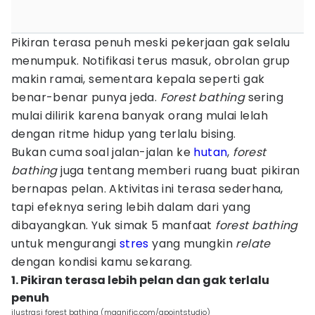
Pikiran terasa penuh meski pekerjaan gak selalu
menumpuk. Notifikasi terus masuk, obrolan grup
makin ramai, sementara kepala seperti gak
benar-benar punya jeda.
Forest bathing
sering
mulai dilirik karena banyak orang mulai lelah
dengan ritme hidup yang terlalu bising.
Bukan cuma soal jalan-jalan ke
hutan
,
forest
bathing
juga tentang memberi ruang buat pikiran
bernapas pelan. Aktivitas ini terasa sederhana,
tapi efeknya sering lebih dalam dari yang
dibayangkan. Yuk simak 5 manfaat
forest bathing
untuk mengurangi
stres
yang mungkin
relate
dengan kondisi kamu sekarang.
1. Pikiran terasa lebih pelan dan gak terlalu
penuh
ilustrasi forest bathing (magnific.com/gpointstudio)