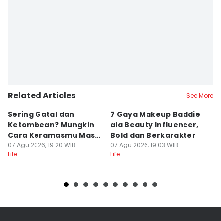
Related Articles
See More
Sering Gatal dan
7 Gaya Makeup Baddie
[
Ketombean? Mungkin
ala Beauty Influencer,
B
Cara Keramasmu Masih
Bold dan Berkarakter
P
Keliru
07 Agu 2026, 19:20 WIB
07 Agu 2026, 19:03 WIB
D
07
Life
Life
Lif