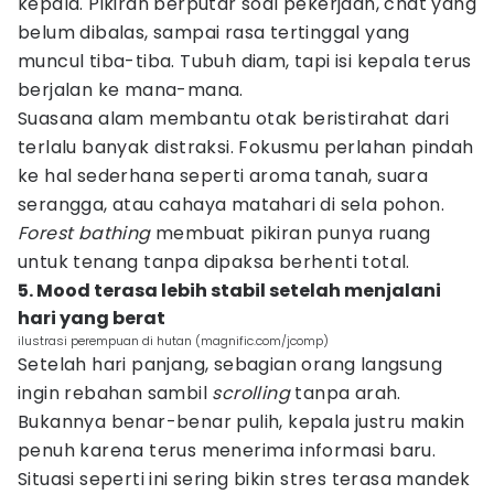
kepala. Pikiran berputar soal pekerjaan, chat yang
belum dibalas, sampai rasa tertinggal yang
muncul tiba-tiba. Tubuh diam, tapi isi kepala terus
berjalan ke mana-mana.
Suasana alam membantu otak beristirahat dari
terlalu banyak distraksi. Fokusmu perlahan pindah
ke hal sederhana seperti aroma tanah, suara
serangga, atau cahaya matahari di sela pohon.
Forest bathing
membuat pikiran punya ruang
untuk tenang tanpa dipaksa berhenti total.
5. Mood terasa lebih stabil setelah menjalani
hari yang berat
ilustrasi perempuan di hutan (magnific.com/jcomp)
Setelah hari panjang, sebagian orang langsung
ingin rebahan sambil
scrolling
tanpa arah.
Bukannya benar-benar pulih, kepala justru makin
penuh karena terus menerima informasi baru.
Situasi seperti ini sering bikin stres terasa mandek