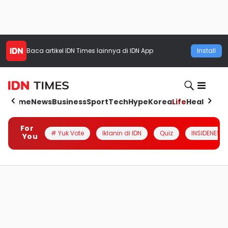
Baca artikel
IDN Times
lainnya di IDN App
Install
Home
News
Business
Sport
Tech
Hype
Korea
Life
Health
Aut
For
# Yuk Vote
Iklanin di IDN
Quiz
INSIDENESIA
You