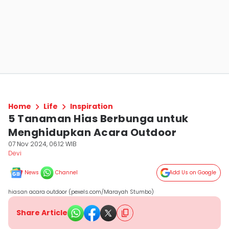
Home
Life
Inspiration
5 Tanaman Hias Berbunga untuk
Menghidupkan Acara Outdoor
07 Nov 2024, 06:12 WIB
Devi
News
Channel
Add Us on Google
hiasan acara outdoor (pexels.com/Marayah Stumbo)
Share Article