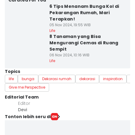
Curated For You
6 Tips Menanam Bunga Kol di
Pekarangan Rumah, Mari
Terapkan!
05 Nov 2024, 19:55 WIB
Life
8 Tanaman yang Bisa
Mengurangi Cemas di Ruang
Sempit
06 Nov 2024, 10:16 WIB
Life
Topics
life
bunga
Dekorasi rumah
dekorasi
inspiration
t
Give me Perspective
Editorial Team
Editor
Devi
Tonton lebih seru di