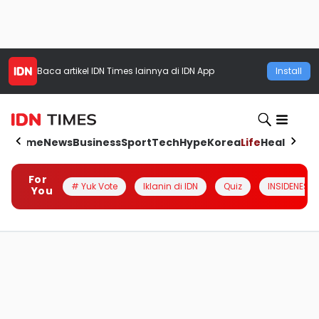
Baca artikel
IDN Times
lainnya di IDN App
Install
Home
News
Business
Sport
Tech
Hype
Korea
Life
Health
Aut
For
# Yuk Vote
Iklanin di IDN
Quiz
INSIDENESIA
You