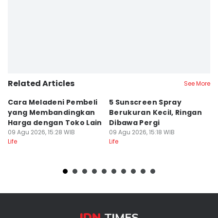
Related Articles
See More
Cara Meladeni Pembeli
5 Sunscreen Spray
[
yang Membandingkan
Berukuran Kecil, Ringan
H
Harga dengan Toko Lain
Dibawa Pergi
S
09 Agu 2026, 15:28 WIB
09 Agu 2026, 15:18 WIB
P
09
Life
Life
Lif