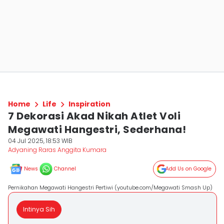
Home
Life
Inspiration
7 Dekorasi Akad Nikah Atlet Voli
Megawati Hangestri, Sederhana!
04 Jul 2025, 18:53 WIB
Adyaning Raras Anggita Kumara
News
Channel
Add Us on Google
Pernikahan Megawati Hangestri Pertiwi (youtube.com/Megawati Smash Up)
Intinya Sih