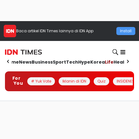
Baca artikel
IDN Times
lainnya di IDN App
Install
Home
News
Business
Sport
Tech
Hype
Korea
Life
Health
Aut
For
# Yuk Vote
Iklanin di IDN
Quiz
INSIDENESIA
You