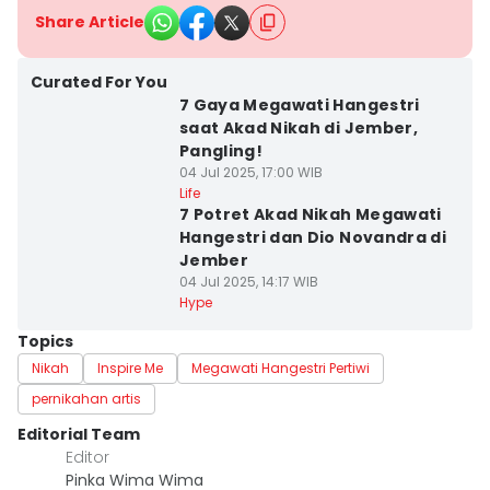
Share Article
Curated For You
7 Gaya Megawati Hangestri
saat Akad Nikah di Jember,
Pangling!
04 Jul 2025, 17:00 WIB
Life
7 Potret Akad Nikah Megawati
Hangestri dan Dio Novandra di
Jember
04 Jul 2025, 14:17 WIB
Hype
Topics
Nikah
Inspire Me
Megawati Hangestri Pertiwi
pernikahan artis
Editorial Team
Editor
Pinka Wima Wima