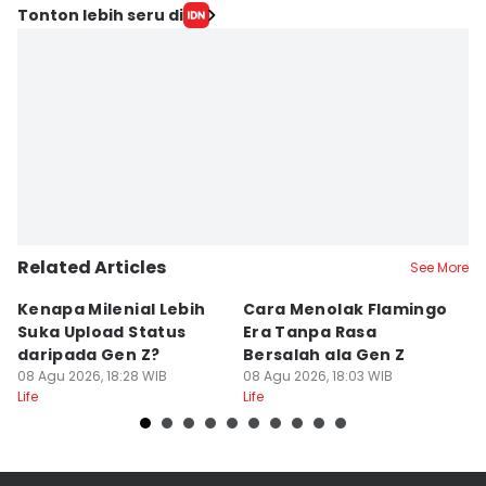
Tonton lebih seru di
Related Articles
See More
Kenapa Milenial Lebih
Cara Menolak Flamingo
5 
Suka Upload Status
Era Tanpa Rasa
P
daripada Gen Z?
Bersalah ala Gen Z
D
08 Agu 2026, 18:28 WIB
08 Agu 2026, 18:03 WIB
08
Life
Life
Lif