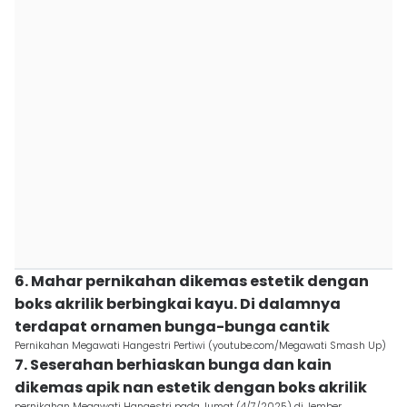
6. Mahar pernikahan dikemas estetik dengan
boks akrilik berbingkai kayu. Di dalamnya
terdapat ornamen bunga-bunga cantik
Pernikahan Megawati Hangestri Pertiwi (youtube.com/Megawati Smash Up)
7. Seserahan berhiaskan bunga dan kain
dikemas apik nan estetik dengan boks akrilik
pernikahan Megawati Hangestri pada Jumat (4/7/2025) di Jember.