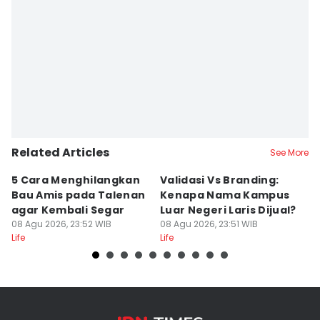
Related Articles
See More
5 Cara Menghilangkan
Validasi Vs Branding:
6
Bau Amis pada Talenan
Kenapa Nama Kampus
F
agar Kembali Segar
Luar Negeri Laris Dijual?
T
08 Agu 2026, 23:52 WIB
08 Agu 2026, 23:51 WIB
M
08
Life
Life
Lif