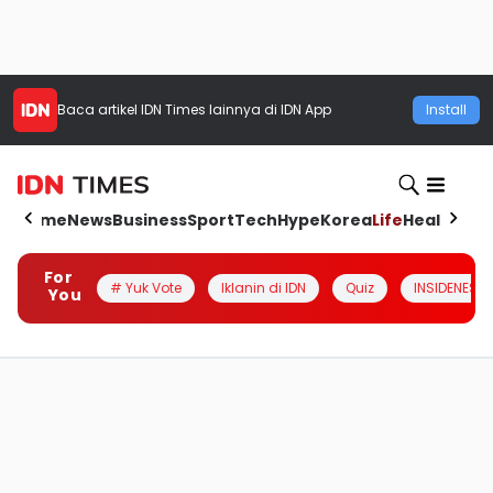
Baca artikel
IDN Times
lainnya di IDN App
Install
Home
News
Business
Sport
Tech
Hype
Korea
Life
Health
Aut
For
# Yuk Vote
Iklanin di IDN
Quiz
INSIDENESIA
You