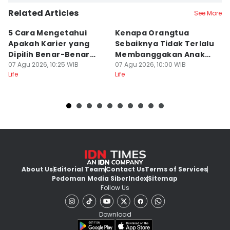
Related Articles
See More
5 Cara Mengetahui
Kenapa Orangtua
5
Apakah Karier yang
Sebaiknya Tidak Terlalu
S
Dipilih Benar-Benar
Membanggakan Anak?
D
Cocok Untukmu
07 Agu 2026, 10:25 WIB
Terbebani
07 Agu 2026, 10:00 WIB
d
07
Life
Life
Lif
About Us
Editorial Team
Contact Us
Terms of Services
Pedoman Media Siber
Index
Sitemap
Follow Us
Download