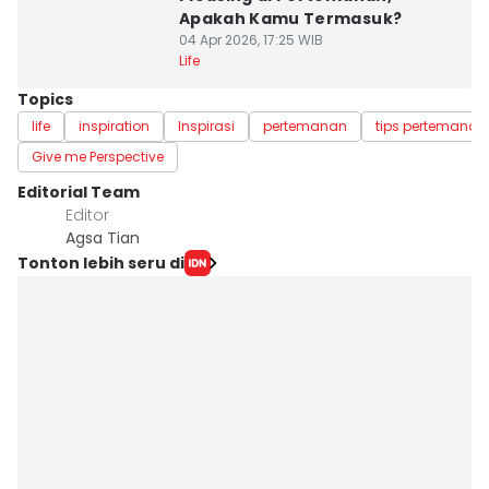
Apakah Kamu Termasuk?
04 Apr 2026, 17:25 WIB
Life
Topics
life
inspiration
Inspirasi
pertemanan
tips pertemanan
Give me Perspective
Editorial Team
Editor
Agsa Tian
Tonton lebih seru di