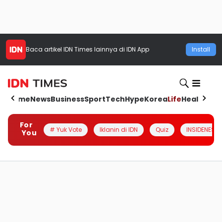
Baca artikel
IDN Times
lainnya di IDN App
Install
Home
News
Business
Sport
Tech
Hype
Korea
Life
Health
Aut
For
# Yuk Vote
Iklanin di IDN
Quiz
INSIDENESIA
You