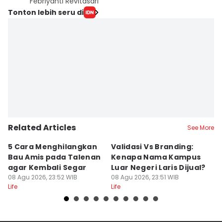
Febriyanti Revitasari
Tonton lebih seru di
Related Articles
See More
5 Cara Menghilangkan
Validasi Vs Branding:
6
Bau Amis pada Talenan
Kenapa Nama Kampus
F
agar Kembali Segar
Luar Negeri Laris Dijual?
T
08 Agu 2026, 23:52 WIB
08 Agu 2026, 23:51 WIB
M
08
Life
Life
Lif