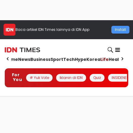
Baca artikel
IDN Times
lainnya di IDN App
Install
Home
News
Business
Sport
Tech
Hype
Korea
Life
Health
Aut
For
# Yuk Vote
Iklanin di IDN
Quiz
INSIDENESIA
You