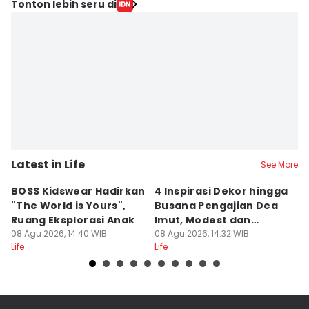
Tonton lebih seru di
Latest in Life
See More
BOSS Kidswear Hadirkan
4 Inspirasi Dekor hingga
K
"The World is Yours",
Busana Pengajian Dea
K
Ruang Eksplorasi Anak
Imut, Modest dan
S
08 Agu 2026, 14:40 WIB
Anggun!
08 Agu 2026, 14:32 WIB
08
Life
Life
Lif