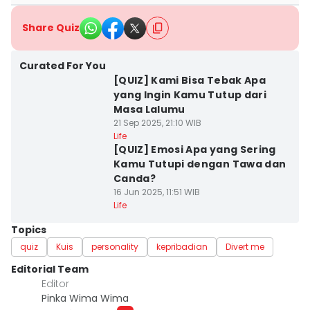
Share Quiz
Curated For You
[QUIZ] Kami Bisa Tebak Apa
yang Ingin Kamu Tutup dari
Masa Lalumu
21 Sep 2025, 21:10 WIB
Life
[QUIZ] Emosi Apa yang Sering
Kamu Tutupi dengan Tawa dan
Canda?
16 Jun 2025, 11:51 WIB
Life
Topics
quiz
Kuis
personality
kepribadian
Divert me
Editorial Team
Editor
Pinka Wima Wima