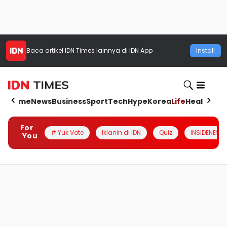
Baca artikel
IDN Times
lainnya di IDN App
Install
Home
News
Business
Sport
Tech
Hype
Korea
Life
Health
Aut
For
# Yuk Vote
Iklanin di IDN
Quiz
INSIDENESIA
You