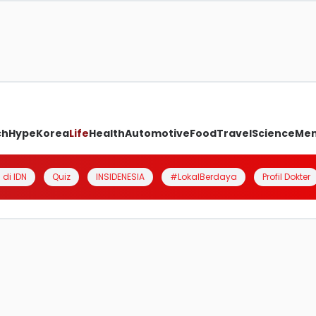
ch
Hype
Korea
Life
Health
Automotive
Food
Travel
Science
Me
 di IDN
Quiz
INSIDENESIA
#LokalBerdaya
Profil Dokter