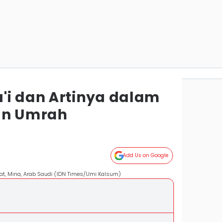
'i dan Artinya dalam
an Umrah
Add Us on Google
rat, Mina, Arab Saudi (IDN Times/Umi Kalsum)