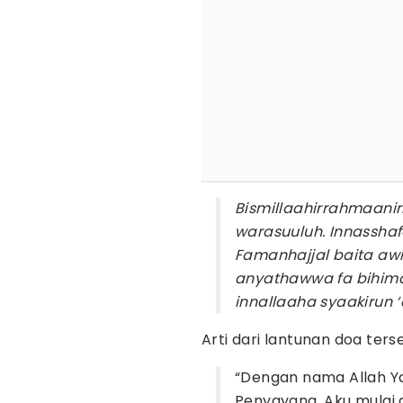
Bismillaahirrahmaanir
warasuuluh. Innasshaf
Famanhajjal baita awi
anyathawwa fa bihim
innallaaha syaakirun ‘
Arti dari lantunan doa ters
“Dengan nama Allah Y
Penyayang. Aku mulai 