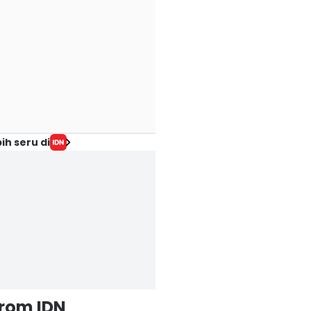
ih seru di
from IDN