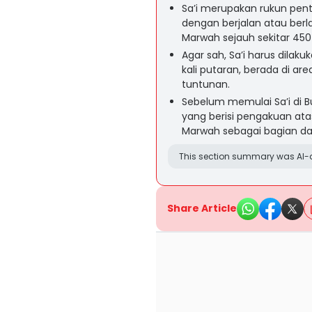
Sa’i merupakan rukun pent
dengan berjalan atau berlar
Marwah sejauh sekitar 450
Agar sah, Sa’i harus dilak
kali putaran, berada di are
tuntunan.
Sebelum memulai Sa’i di 
yang berisi pengakuan ata
Marwah sebagai bagian dar
This section summary was AI-a
Share Article