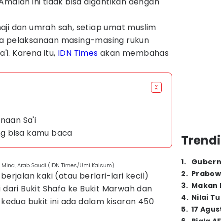
Amalan ini tidak bisa digantikan dengan
aji dan umrah sah, setiap umat muslim
ra pelaksanaan masing-masing rukun
a'i. Karena itu,
IDN Times
akan membahas
naan Sa'i
ang bisa kamu baca
Trendi
1
.
Gubern
, Mina, Arab Saudi (IDN Times/Umi Kalsum)
2
.
Prabow
erjalan kaki (atau berlari-lari kecil)
3
.
Makan B
i dari Bukit Shafa ke Bukit Marwah dan
4
.
Nilai T
 kedua bukit ini ada dalam kisaran 450
5
.
17 Agus