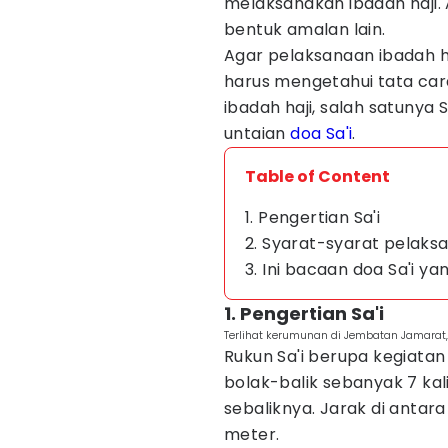
melaksanakan ibadah haji. 
bentuk amalan lain.
Agar pelaksanaan ibadah h
harus mengetahui tata ca
ibadah haji, salah satunya S
untaian
doa Sa'i
.
Table of Content
1. Pengertian Sa'i
2. Syarat-syarat pelaksa
3. Ini bacaan doa Sa'i y
1. Pengertian Sa'i
Terlihat kerumunan di Jembatan Jamarat
Rukun Sa'i berupa kegiatan b
bolak-balik sebanyak 7 kal
sebaliknya. Jarak di antara
meter.