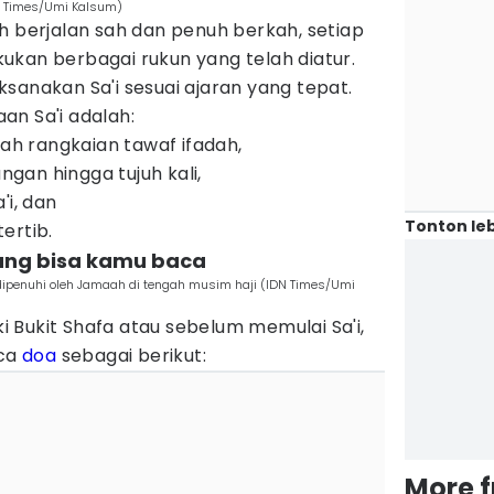
N Times/Umi Kalsum)
h berjalan sah dan penuh berkah, setiap
ukan berbagai rukun yang telah diatur.
sanakan Sa'i sesuai ajaran yang tepat.
an Sa'i adalah:
lah rangkaian tawaf ifadah,
an hingga tujuh kali,
'i, dan
Tonton leb
ertib.
 yang bisa kamu baca
ipenuhi oleh Jamaah di tengah musim haji (IDN Times/Umi
 Bukit Shafa atau sebelum memulai Sa'i,
ca
doa
sebagai berikut:
More 