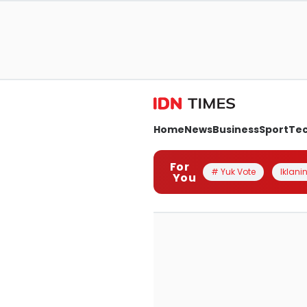
Home
News
Business
Sport
Te
For
# Yuk Vote
Iklanin
You