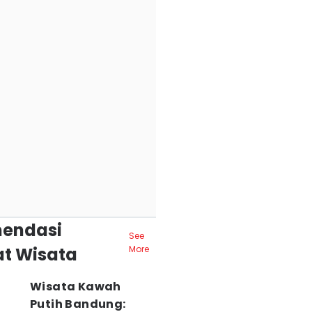
endasi
See
t Wisata
More
Wisata Kawah
Putih Bandung: