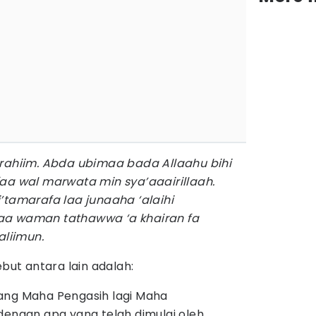
rahiim. Abda ubimaa bada Allaahu bihi
aa wal marwata min sya’aaairillaah.
’tamarafa laa junaaha ‘alaihi
aa waman tathawwa ‘a khairan fa
aliimun.
ebut antara lain adalah:
ang Maha Pengasih lagi Maha
dengan apa yang telah dimulai oleh