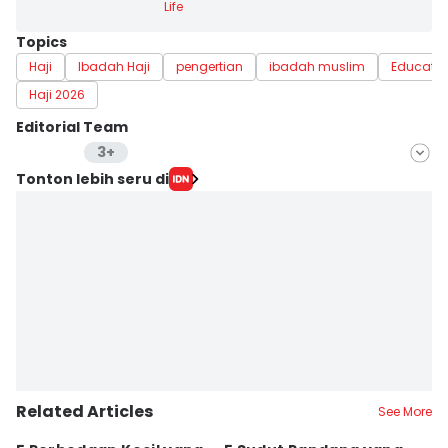
Life
Topics
Haji
Ibadah Haji
pengertian
ibadah muslim
Educate
Haji 2026
Editorial Team
3+
Editor
Tonton lebih seru di
Sierra Citra
Editor
Febriyanti Revitasari
Editor
Eddy Rusmanto
Editor
Delvia Y Oktaviani
Related Articles
Editor
See More
Retno Rahayu