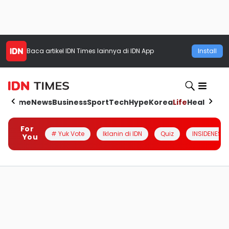
Baca artikel
IDN Times
lainnya di IDN App
Install
Home
News
Business
Sport
Tech
Hype
Korea
Life
Health
Aut
For
# Yuk Vote
Iklanin di IDN
Quiz
INSIDENESIA
You