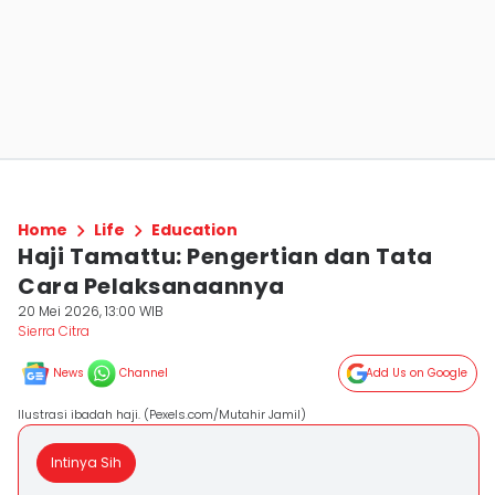
Home
Life
Education
Haji Tamattu: Pengertian dan Tata
Cara Pelaksanaannya
20 Mei 2026, 13:00 WIB
Sierra Citra
News
Channel
Add Us on Google
Ilustrasi ibadah haji. (Pexels.com/Mutahir Jamil)
Intinya Sih