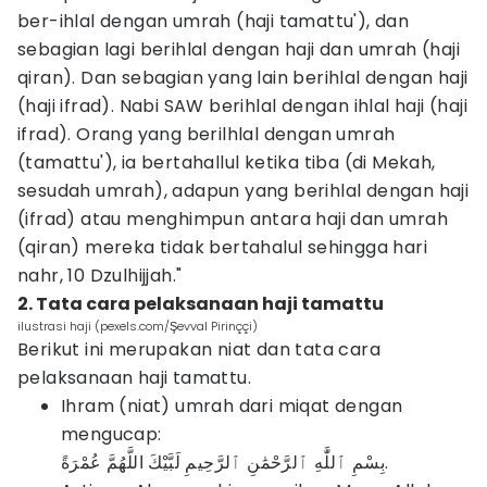
ber-ihlal dengan umrah (haji tamattu'), dan
sebagian lagi berihlal dengan haji dan umrah (haji
qiran). Dan sebagian yang lain berihlal dengan haji
(haji ifrad). Nabi SAW berihlal dengan ihlal haji (haji
ifrad). Orang yang berilhlal dengan umrah
(tamattu'), ia bertahallul ketika tiba (di Mekah,
sesudah umrah), adapun yang berihlal dengan haji
(ifrad) atau menghimpun antara haji dan umrah
(qiran) mereka tidak bertahalul sehingga hari
nahr, 10 Dzulhijjah."
2. Tata cara pelaksanaan haji tamattu
ilustrasi haji (pexels.com/Şevval Pirinççi)
Berikut ini merupakan niat dan tata cara
pelaksanaan haji tamattu.
Ihram (niat) umrah dari miqat dengan
mengucap:
بِسْمِ ٱللَّٰهِ ٱلرَّحْمَٰنِ ٱلرَّحِيمِ لَبَّيْكَ اللَّهُمَّ عُمْرَةً.