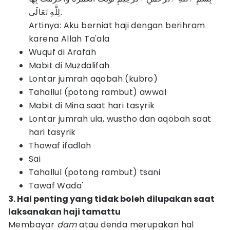
لِلَّهِ تَعَالَى.
Artinya: Aku berniat haji dengan berihram
karena Allah Ta'ala
Wuquf di Arafah
Mabit di Muzdalifah
Lontar jumrah aqobah (kubro)
Tahallul (potong rambut) awwal
Mabit di Mina saat hari tasyrik
Lontar jumrah ula, wustho dan aqobah saat
hari tasyrik
Thowaf ifadlah
Sai
Tahallul (potong rambut) tsani
Tawaf Wada'
3. Hal penting yang tidak boleh dilupakan saat
laksanakan haji tamattu
Membayar
dam
atau denda merupakan hal