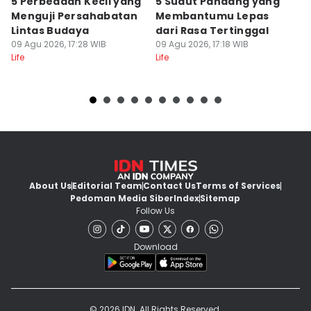
5 Perbedaan Kecil yang
5 Sudut Pandang yang
I
Menguji Persahabatan
Membantumu Lepas
P
Lintas Budaya
dari Rasa Tertinggal
T
09 Agu 2026, 17:28 WIB
09 Agu 2026, 17:18 WIB
09
Life
Life
Lif
About Us
Editorial Team
Contact Us
Terms of Services
Pedoman Media Siber
Index
Sitemap
Follow Us
Download
© 2026 IDN. All Rights Reserved.