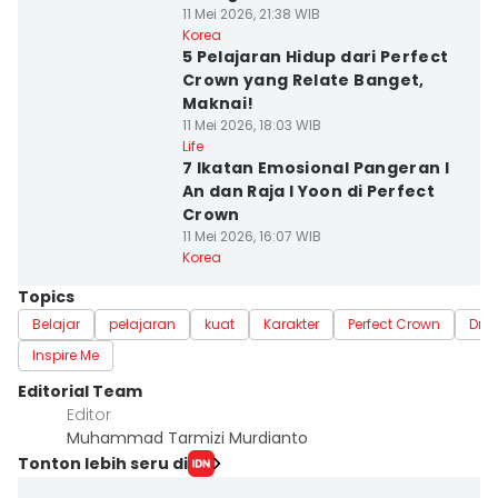
11 Mei 2026, 21:38 WIB
Korea
5 Pelajaran Hidup dari Perfect
Crown yang Relate Banget,
Maknai!
11 Mei 2026, 18:03 WIB
Life
7 Ikatan Emosional Pangeran I
An dan Raja I Yoon di Perfect
Crown
11 Mei 2026, 16:07 WIB
Korea
Topics
Belajar
pelajaran
kuat
Karakter
Perfect Crown
Drak
Inspire Me
Editorial Team
Editor
Muhammad Tarmizi Murdianto
Tonton lebih seru di