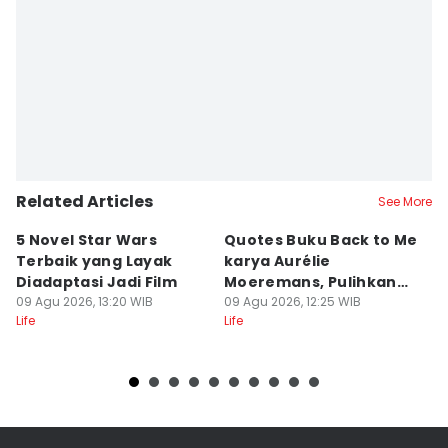
Related Articles
See More
5 Novel Star Wars
Quotes Buku Back to Me
I
Terbaik yang Layak
karya Aurélie
P
Diadaptasi Jadi Film
Moeremans, Pulihkan
C
09 Agu 2026, 13:20 WIB
Luka Terdalam
09 Agu 2026, 12:25 WIB
R
09
Life
Life
Lif