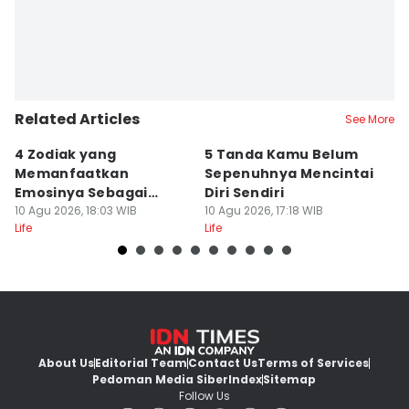
Related Articles
See More
4 Zodiak yang
5 Tanda Kamu Belum
8
Memanfaatkan
Sepenuhnya Mencintai
S
Emosinya Sebagai
Diri Sendiri
D
Senjata, Manipulatif?
10 Agu 2026, 18:03 WIB
10 Agu 2026, 17:18 WIB
M
10
Life
Life
Lif
M
About Us
Editorial Team
Contact Us
Terms of Services
Pedoman Media Siber
Index
Sitemap
Follow Us