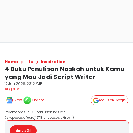
Home
Life
Inspiration
4 Buku Penulisan Naskah untuk Kamu
yang Mau Jadi Script Writer
17 Jun 2026, 23:12 WIB
Angel Rose
News
Channel
Add Us on Google
Rekomendasi buku penulisan naskah
(shopee.co.id/suraji278|shopee.co.id/irban)
Intinya Sih