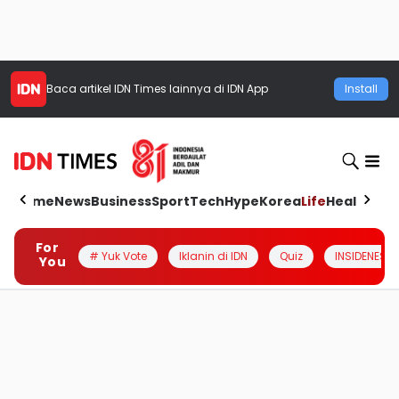
Baca artikel
IDN Times
lainnya di IDN App
Install
Home
News
Business
Sport
Tech
Hype
Korea
Life
Health
Aut
For
# Yuk Vote
Iklanin di IDN
Quiz
INSIDENESIA
You