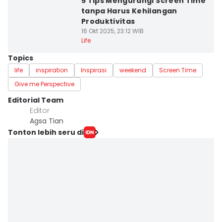
5 Tips Mengurangi Screen Time
tanpa Harus Kehilangan
Produktivitas
16 Okt 2025, 23:12 WIB
Life
Topics
life
inspiration
Inspirasi
weekend
Screen Time
Give me Perspective
Editorial Team
Editor
Agsa Tian
Tonton lebih seru di