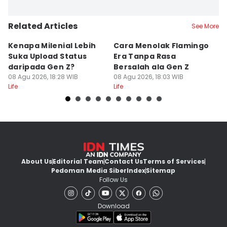
Related Articles
See More
Kenapa Milenial Lebih
Cara Menolak Flamingo
5 
Suka Upload Status
Era Tanpa Rasa
P
daripada Gen Z?
Bersalah ala Gen Z
D
08 Agu 2026, 18:28 WIB
08 Agu 2026, 18:03 WIB
08
Life
Life
Lif
About Us
Editorial Team
Contact Us
Terms of Services
Pedoman Media Siber
Index
Sitemap
Follow Us
Download