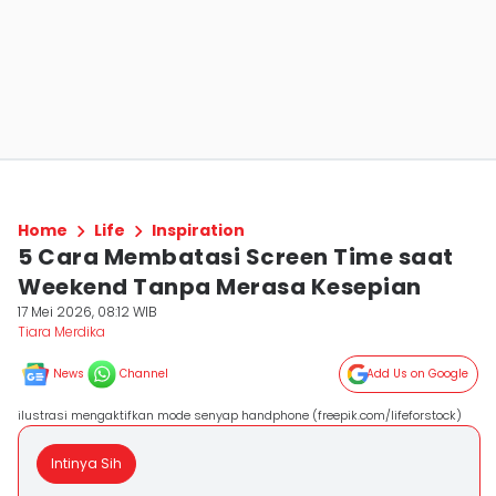
Home
Life
Inspiration
5 Cara Membatasi Screen Time saat
Weekend Tanpa Merasa Kesepian
17 Mei 2026, 08:12 WIB
Tiara Merdika
News
Channel
Add Us on Google
ilustrasi mengaktifkan mode senyap handphone (freepik.com/lifeforstock)
Intinya Sih