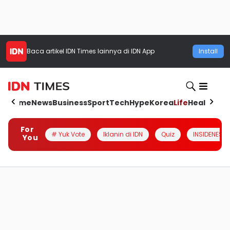
Baca artikel
IDN Times
lainnya di IDN App
Install
Home
News
Business
Sport
Tech
Hype
Korea
Life
Health
Aut
For
# Yuk Vote
Iklanin di IDN
Quiz
INSIDENESIA
You