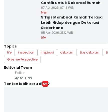
Cantik untuk Dekorasi Rumah
07 Apr 2026, 07:13 WIB
Men
5 Tips Membuat Rumah Terasa
Lebih Hidup dengan Dekorasi
Sederhana
05 Apr 2026, 21:12 WIB
Life
Topics
life
inspiration
Inspirasi
dekorasi
tips dekorasi
tip
Give me Perspective
Editorial Team
Editor
Agsa Tian
Tonton lebih seru di