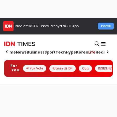
Baca artikel
IDN Times
lainnya di IDN App
Install
Home
News
Business
Sport
Tech
Hype
Korea
Life
Health
Aut
For
# Yuk Vote
Iklanin di IDN
Quiz
INSIDENESIA
You