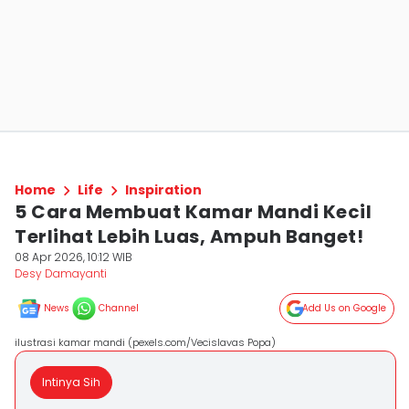
Home
Life
Inspiration
5 Cara Membuat Kamar Mandi Kecil
Terlihat Lebih Luas, Ampuh Banget!
08 Apr 2026, 10:12 WIB
Desy Damayanti
News
Channel
Add Us on Google
ilustrasi kamar mandi (pexels.com/Vecislavas Popa)
Intinya Sih