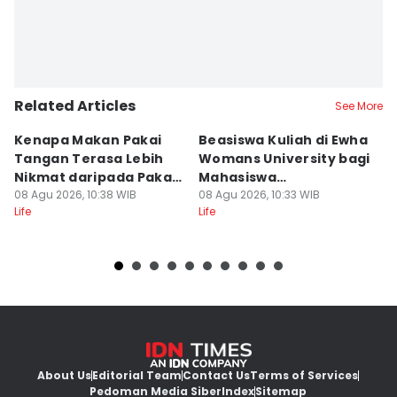
Related Articles
See More
Kenapa Makan Pakai
Beasiswa Kuliah di Ewha
5
Tangan Terasa Lebih
Womans University bagi
I
Nikmat daripada Pakai
Mahasiswa
A
Sendok?
08 Agu 2026, 10:38 WIB
Internasional
08 Agu 2026, 10:33 WIB
F
08
Life
Life
Lif
About Us
Editorial Team
Contact Us
Terms of Services
Pedoman Media Siber
Index
Sitemap