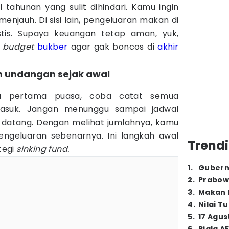
ual tahunan yang sulit dihindari. Kamu ingin
menjauh. Di sisi lain, pengeluaran makan di
stis. Supaya keuangan tetap aman, yuk,
r
budget
bukber
agar gak boncos di
akhir
lah undangan sejak awal
u pertama puasa, coba catat semua
asuk. Jangan menunggu sampai jadwal
datang. Dengan melihat jumlahnya, kamu
engeluaran sebenarnya. Ini langkah awal
Trendi
tegi
sinking fund.
1
.
Gubern
2
.
Prabow
3
.
Makan B
4
.
Nilai T
5
.
17 Agus