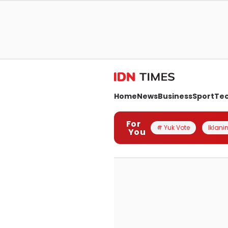
Home
News
Business
Sport
Te
For
# Yuk Vote
Iklanin
You