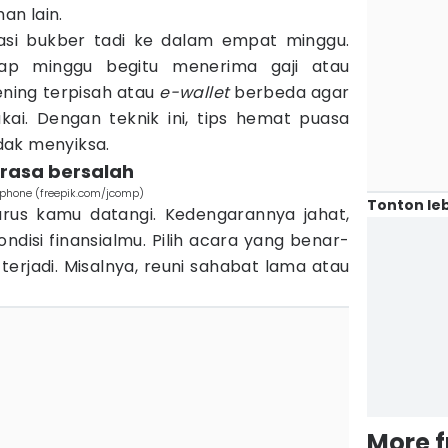
an lain.
masi bukber tadi ke dalam empat minggu.
tiap minggu begitu menerima gaji atau
ning terpisah atau
e-wallet
berbeda agar
kai. Dengan teknik ini, tips hemat puasa
idak menyiksa.
a rasa bersalah
hone (freepik.com/jcomp)
Tonton leb
rus kamu datangi. Kedengarannya jahat,
kondisi finansialmu. Pilih acara yang benar-
terjadi. Misalnya, reuni sahabat lama atau
More 