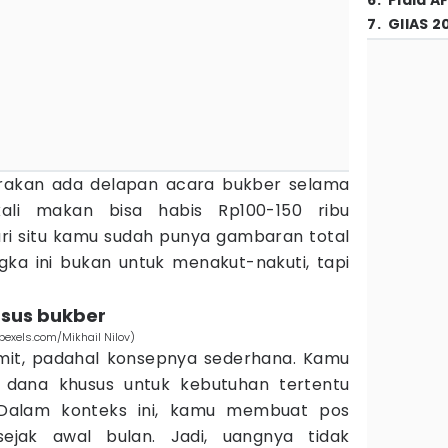
6
.
Piala A
7
.
GIIAS 2
rakan ada delapan acara bukber selama
ali makan bisa habis Rp100-150 ribu
ri situ kamu sudah punya gambaran total
ka ini bukan untuk menakut-nakuti, tapi
usus bukber
exels.com/Mikhail Nilov)
mit, padahal konsepnya sederhana. Kamu
dana khusus untuk kebutuhan tertentu
 Dalam konteks ini, kamu membuat pos
jak awal bulan. Jadi, uangnya tidak