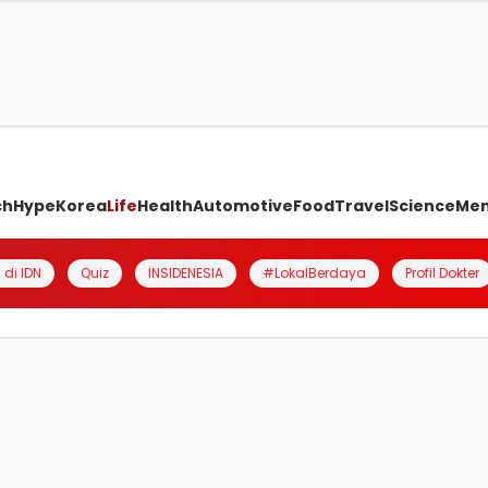
ch
Hype
Korea
Life
Health
Automotive
Food
Travel
Science
Me
 di IDN
Quiz
INSIDENESIA
#LokalBerdaya
Profil Dokter