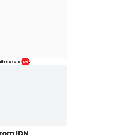
ih seru di
from IDN