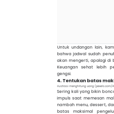
Untuk undangan lain, ka
bahwa jadwal sudah penuh
akan mengerti, apalagi d
Keuangan sehat lebih p
gengsi.
4. Tentukan batas mak
ilustrasi menghitung uang (pexels.com/
Sering kali yang bikin bon
impuls saat memesan maka
nambah menu, dessert, dan
batas maksimal pengelu