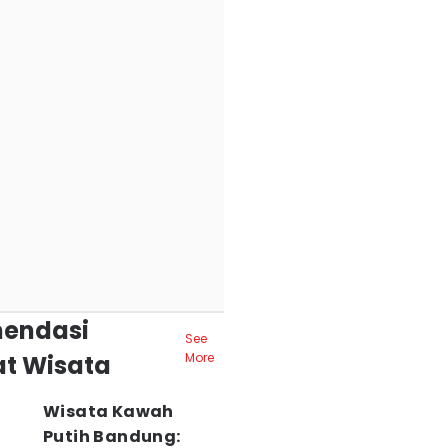
endasi
See
t Wisata
More
Wisata Kawah
Putih Bandung: