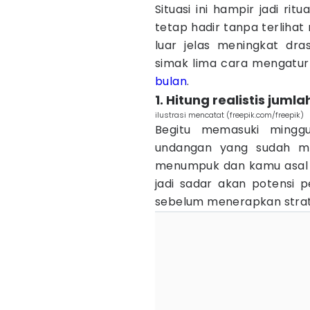
Situasi ini hampir jadi rit
tetap hadir tanpa terlihat 
luar jelas meningkat dra
simak lima cara mengatu
bulan
.
1. Hitung realistis jum
ilustrasi mencatat (freepik.com/freepik)
Begitu memasuki mingg
undangan yang sudah m
menumpuk dan kamu asal 
jadi sadar akan potensi p
sebelum menerapkan stra