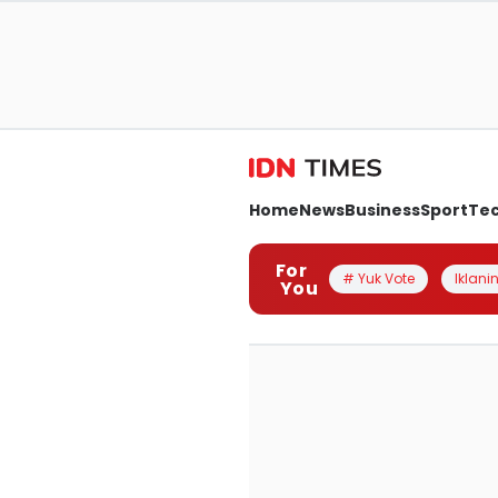
Home
News
Business
Sport
Te
For
# Yuk Vote
Iklanin
You