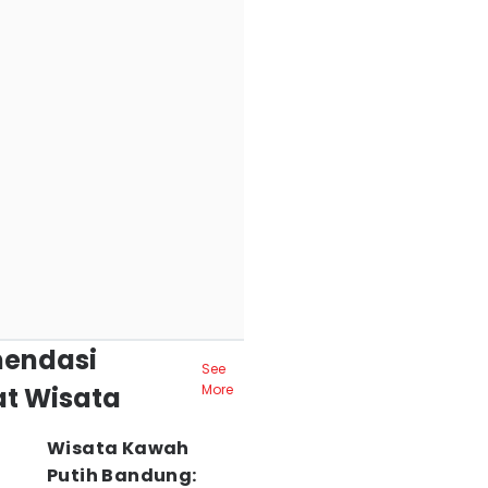
endasi
See
t Wisata
More
Wisata Kawah
Putih Bandung: