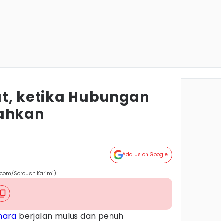
t, ketika Hubungan
lahkan
Add Us on Google
.com/Soroush Karimi)
mara
berjalan mulus dan penuh