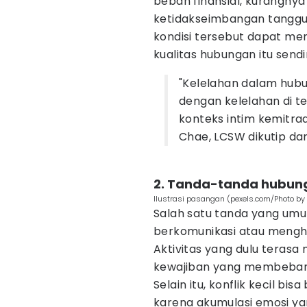
beban finansial, kurangnya
ketidakseimbangan tanggun
kondisi tersebut dapat m
kualitas hubungan itu sendir
"Kelelahan dalam hubu
dengan kelelahan di t
konteks intim kemitraan
Chae, LCSW dikutip da
2. Tanda-tanda hubun
Ilustrasi pasangan (pexels.com/Photo by C
Salah satu tanda yang um
berkomunikasi atau mengh
Aktivitas yang dulu terasa
kewajiban yang membeban
Selain itu, konflik kecil 
karena akumulasi emosi ya