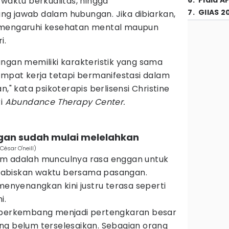
 waktu berkualitas, hingga
6
.
Piala A
7
.
GIIAS 2
g jawab dalam hubungan. Jika dibiarkan,
emengaruhi kesehatan mental maupun
i.
ngan memiliki karakteristik yang sama
empat kerja tetapi bermanifestasi dalam
," kata psikoterapis berlisensi Christine
ri
Abundance Therapy Center.
gan sudah mulai melelahkan
ésar O'neill)
um adalah munculnya rasa enggan untuk
abiskan waktu bersama pasangan.
 menyenangkan kini justru terasa seperti
i.
bisa berkembang menjadi pertengkaran besar
ng belum terselesaikan. Sebagian orang