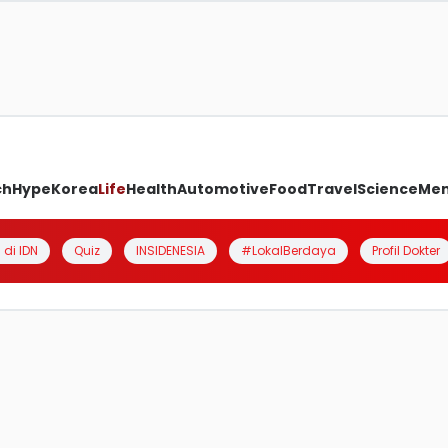
ch
Hype
Korea
Life
Health
Automotive
Food
Travel
Science
Me
 di IDN
Quiz
INSIDENESIA
#LokalBerdaya
Profil Dokter