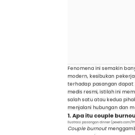
Fenomena ini semakin bany
modern, kesibukan pekerjaa
terhadap pasangan dapat m
medis resmi, istilah ini m
salah satu atau kedua pih
menjalani hubungan dan m
1. Apa itu couple burn
Ilustrasi pasangan dinner (pexels.com/P
Couple burnout
menggamba