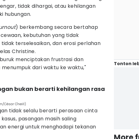
engar, tidak dihargai, atau kehilangan
ki hubungan.
urnout
) berkembang secara bertahap
ecewaan, kebutuhan yang tidak
 tidak terselesaikan, dan erosi perlahan
elas Christine.
 buruk menciptakan frustrasi dan
Tonton leb
menumpuk dari waktu ke waktu,"
ngan bukan berarti kehilangan rasa
m/César O'neill)
n tidak selalu berarti perasaan cinta
 kasus, pasangan masih saling
san energi untuk menghadapi tekanan
More 