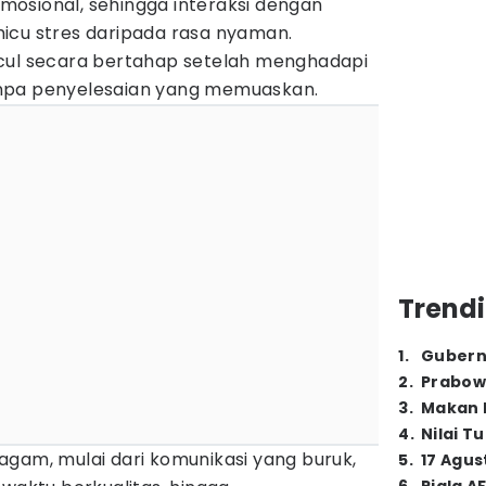
osional, sehingga interaksi dengan
icu stres daripada rasa nyaman.
cul secara bertahap setelah menghadapi
npa penyelesaian yang memuaskan.
Trendi
1
.
Gubern
2
.
Prabow
3
.
Makan B
4
.
Nilai T
agam, mulai dari komunikasi yang buruk,
5
.
17 Agus