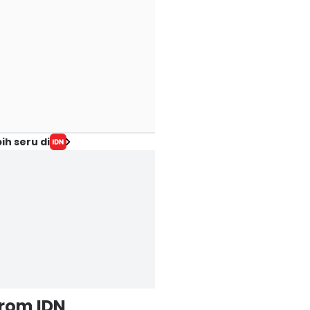
ih seru di
from IDN