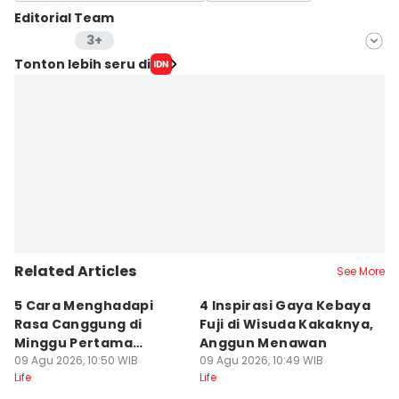
Editorial Team
3+
Editor
Tonton lebih seru di
Dina Salma
Editor
Stella Azasya
Editor
Febriyanti Revitasari
Editor
Eddy Rusmanto
Related Articles
Editor
See More
Delvia Y Oktaviani
5 Cara Menghadapi
4 Inspirasi Gaya Kebaya
5
Rasa Canggung di
Fuji di Wisuda Kakaknya,
B
Editor
Minggu Pertama
Anggun Menawan
Di
Retno Rahayu
Magang
09 Agu 2026, 10:50 WIB
09 Agu 2026, 10:49 WIB
J
09
Life
Life
Lif