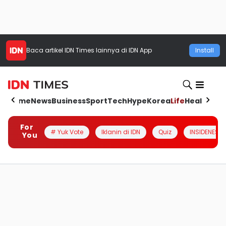
Baca artikel
IDN Times
lainnya di IDN App
Install
Home
News
Business
Sport
Tech
Hype
Korea
Life
Health
Aut
For
# Yuk Vote
Iklanin di IDN
Quiz
INSIDENESIA
You