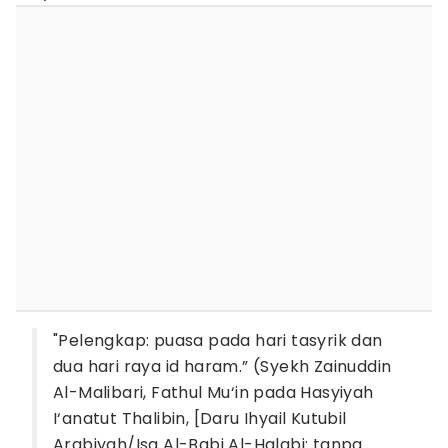
"Pelengkap: puasa pada hari tasyrik dan
dua hari raya id haram.” (Syekh Zainuddin
Al-Malibari, Fathul Mu‘in pada Hasyiyah
I‘anatut Thalibin, [Daru Ihyail Kutubil
Arabiyah/Isa Al-Babi Al-Halabi: tanpa