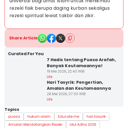
universal bagi umat Islam untuk menikmati 
rezeki fisik berupa daging kurban sekaligus 
rezeki spiritual lewat takbir dan zikir.
Share Article
Curated For You
7 Hadis tentang Puasa Arafah,
Banyak Keutamaannya!
19 Mei 2026, 22:40 WIB
Life
Hari Tasyrik: Pengertian,
Amalan dan Keutamaannya
28 Mei 2026, 07:00 WIB
Life
Topics
puasa
hukum islam
Educate me
hari tasyrik
Amalan Mendatangkan Rezeki
Idul Adha 2026