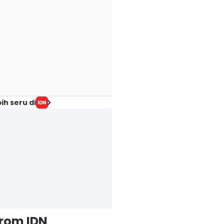
Play Quiz
Play Quiz
ih seru di
from IDN