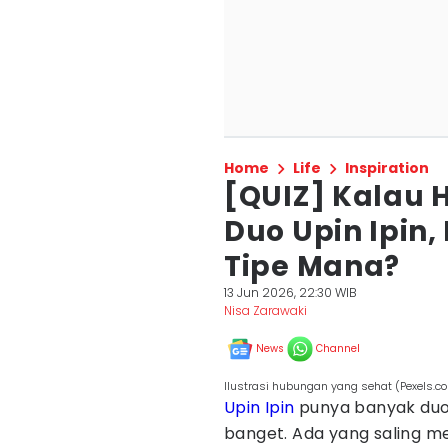
Home
Life
Inspiration
[QUIZ] Kalau
Duo Upin Ipin
Tipe Mana?
13 Jun 2026, 22:30 WIB
Nisa Zarawaki
News
Channel
Ilustrasi hubungan yang sehat (Pexels.c
Upin Ipin
punya banyak duo
banget. Ada yang saling me