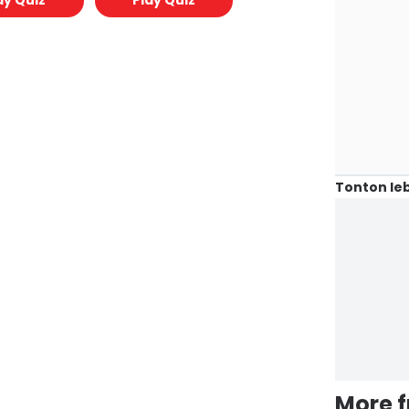
ay Quiz
Play Quiz
Tonton leb
More 