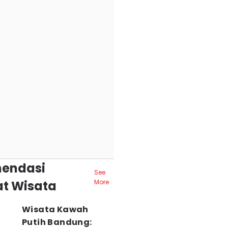
endasi
See
t Wisata
More
Wisata Kawah
Putih Bandung: