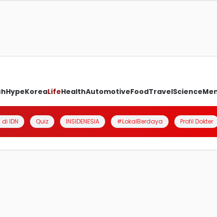
ch
Hype
Korea
Life
Health
Automotive
Food
Travel
Science
Me
 di IDN
Quiz
INSIDENESIA
#LokalBerdaya
Profil Dokter