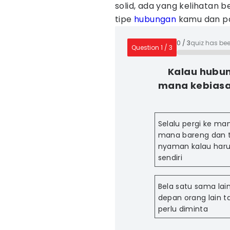
solid, ada yang kelihatan be
tipe
hubungan
kamu dan p
0
/
3
quiz has be
Question
1
/
3
Kalau hubun
mana kebiasa
Selalu pergi ke ma
mana bareng dan t
nyaman kalau har
sendiri
Bela satu sama lain
depan orang lain 
perlu diminta