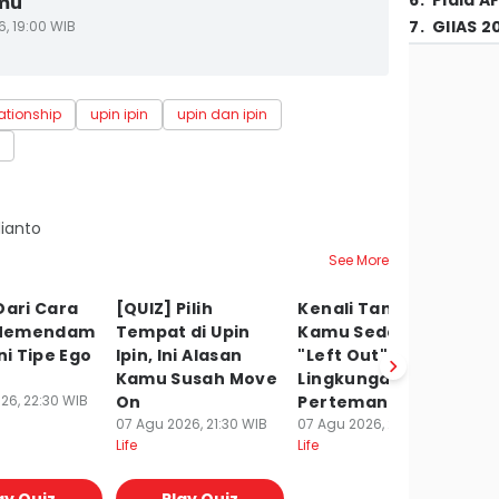
6
.
Piala A
mu
7
.
GIIAS 2
6, 19:00 WIB
lationship
upin ipin
upin dan ipin
ianto
See More
Dari Cara
[QUIZ] Pilih
Kenali Tanda
[Q
Memendam
Tempat di Upin
Kamu Sedang
K
ni Tipe Ego
Ipin, Ini Alasan
"Left Out" di
S
Kamu Susah Move
Lingkungan
K
26, 22:30 WIB
On
Pertemanan
A
07 Agu 2026, 21:30 WIB
07 Agu 2026, 21:03 WIB
S
Life
Life
07
Lif