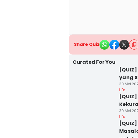
Share Quiz
Curated For You
[QUIZ] 
yang S
30 Mei 202
Life
[QUIZ]
Kekur
30 Mei 20
Life
[QUIZ
Masala