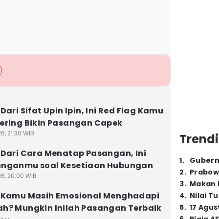
Dari Sifat Upin Ipin, Ini Red Flag Kamu
ering Bikin Pasangan Capek
6, 21:30 WIB
Trendi
 Dari Cara Menatap Pasangan, Ini
1
.
Gubern
anganmu soal Kesetiaan Hubungan
2
.
Prabow
26, 20:00 WIB
3
.
Makan B
] Kamu Masih Emosional Menghadapi
4
.
Nilai T
h? Mungkin Inilah Pasangan Terbaik
5
.
17 Agus