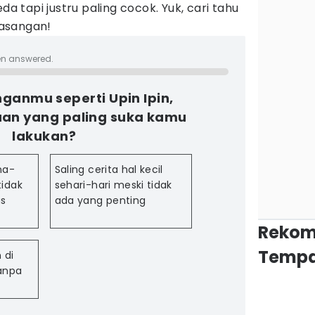
da tapi justru paling cocok. Yuk, cari tahu
asangan!
en answered.
ganmu seperti Upin Ipin,
an yang paling suka kamu
lakukan?
na-
Saling cerita hal kecil
idak
sehari-hari meski tidak
us
ada yang penting
Rekom
Tempa
 di
tanpa