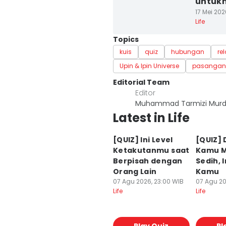
untuk
17 Mei 202
Life
Topics
kuis
quiz
hubungan
re
Upin & Ipin Universe
pasangan
Editorial Team
Editor
Muhammad Tarmizi Murd
Latest in Life
[QUIZ] Ini Level
[QUIZ] 
Ketakutanmu saat
Kamu 
Berpisah dengan
Sedih, I
Orang Lain
Kamu
07 Agu 2026, 23:00 WIB
07 Agu 20
Life
Life