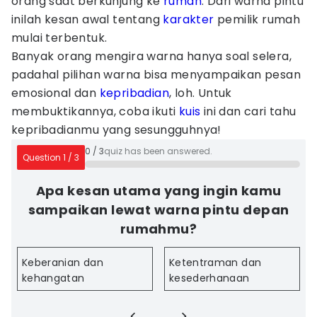
orang saat berkunjung ke
rumah
. Dari warna pintu
inilah kesan awal tentang
karakter
pemilik rumah
mulai terbentuk.
Banyak orang mengira warna hanya soal selera,
padahal pilihan warna bisa menyampaikan pesan
emosional dan
kepribadian
, loh. Untuk
membuktikannya, coba ikuti
kuis
ini dan cari tahu
kepribadianmu yang sesungguhnya!
0
/
3
quiz has been answered.
Question
1
/
3
Apa kesan utama yang ingin kamu
sampaikan lewat warna pintu depan
rumahmu?
Keberanian dan
Ketentraman dan
kehangatan
kesederhanaan