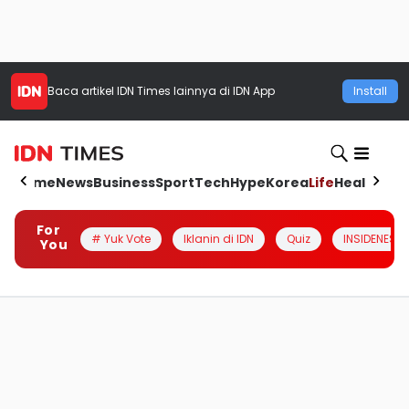
Baca artikel
IDN Times
lainnya di IDN App
Install
Home
News
Business
Sport
Tech
Hype
Korea
Life
Health
Aut
For
# Yuk Vote
Iklanin di IDN
Quiz
INSIDENESIA
You