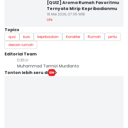
[QUIZ] Aroma Rumah Favoritmu
Ternyata Mirip Kepribadianmu
16 Mei 2026, 07:05 WIB
Life
Topics
quiz
kuis
kepribadian
Karakter
Rumah
pintu
desain rumah
Editorial Team
Editor
Muhammad Tarmizi Murdianto
Tonton lebih seru di