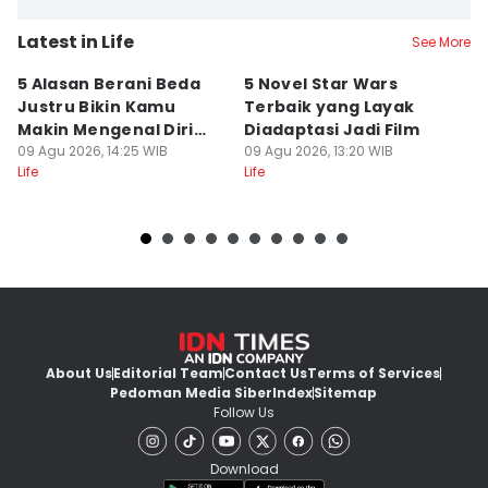
Latest in Life
See More
5 Alasan Berani Beda
5 Novel Star Wars
Q
Justru Bikin Kamu
Terbaik yang Layak
k
Makin Mengenal Diri
Diadaptasi Jadi Film
M
Sendiri
09 Agu 2026, 14:25 WIB
09 Agu 2026, 13:20 WIB
L
09
Life
Life
Lif
About Us
Editorial Team
Contact Us
Terms of Services
Pedoman Media Siber
Index
Sitemap
Follow Us
Download