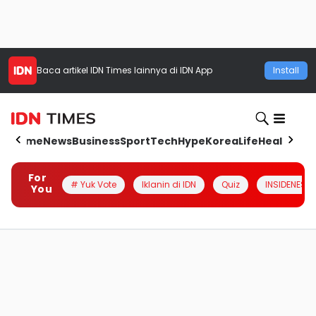
Baca artikel
IDN Times
lainnya di IDN App
Install
Home
News
Business
Sport
Tech
Hype
Korea
Life
Health
Aut
For
# Yuk Vote
Iklanin di IDN
Quiz
INSIDENESIA
You