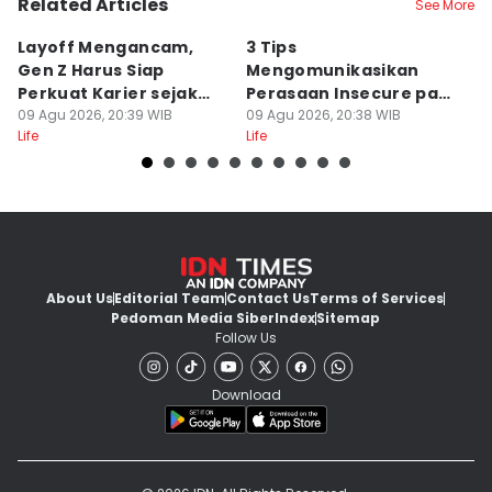
Related Articles
See More
Layoff Mengancam,
3 Tips
5
Gen Z Harus Siap
Mengomunikasikan
Le
Perkuat Karier sejak
Perasaan Insecure pada
L
Dini
09 Agu 2026, 20:39 WIB
Pasangan
09 Agu 2026, 20:38 WIB
09
Life
Life
Lif
About Us
Editorial Team
Contact Us
Terms of Services
Pedoman Media Siber
Index
Sitemap
Follow Us
Download