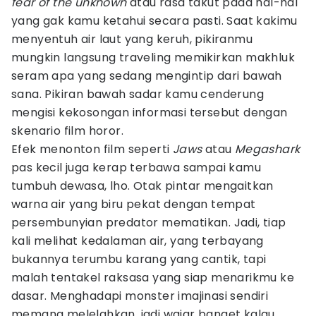
fear of the unknown
atau rasa takut pada hal-hal
yang gak kamu ketahui secara pasti. Saat kakimu
menyentuh air laut yang keruh, pikiranmu
mungkin langsung traveling memikirkan makhluk
seram apa yang sedang mengintip dari bawah
sana. Pikiran bawah sadar kamu cenderung
mengisi kekosongan informasi tersebut dengan
skenario film horor.
Efek menonton film seperti
Jaws
atau
Megashark
pas kecil juga kerap terbawa sampai kamu
tumbuh dewasa, lho. Otak pintar mengaitkan
warna air yang biru pekat dengan tempat
persembunyian predator mematikan. Jadi, tiap
kali melihat kedalaman air, yang terbayang
bukannya terumbu karang yang cantik, tapi
malah tentakel raksasa yang siap menarikmu ke
dasar. Menghadapi monster imajinasi sendiri
memang melelahkan, jadi wajar banget kalau