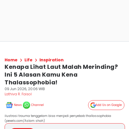
Home
Life
Inspiration
Kenapa Lihat Laut Malah Merinding?
Ini 5 Alasan Kamu Kena
Thalassophobia!
09 Jun 2026, 20:06 WIB
Lathiva R. Faisol
News
Channel
Add Us on Google
ilustrasi trauma tenggelam bisa menjadi penyebab thallassophobia
(pexels.com/Aslam shah)