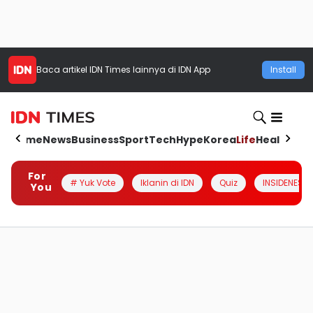
Baca artikel
IDN Times
lainnya di IDN App
Install
Home
News
Business
Sport
Tech
Hype
Korea
Life
Health
Aut
For
# Yuk Vote
Iklanin di IDN
Quiz
INSIDENESIA
You