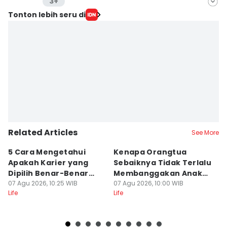
3+
Editor
Tonton lebih seru di
Pinka Wima Wima
Editor
Febriyanti Revitasari
Editor
Delvia Y Oktaviani
Editor
Retno Rahayu
Related Articles
See More
5 Cara Mengetahui
Kenapa Orangtua
5
Apakah Karier yang
Sebaiknya Tidak Terlalu
S
Dipilih Benar-Benar
Membanggakan Anak?
D
Cocok Untukmu
07 Agu 2026, 10:25 WIB
Terbebani
07 Agu 2026, 10:00 WIB
d
07
Life
Life
Lif