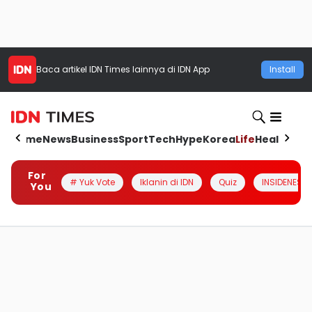
Baca artikel
IDN Times
lainnya di IDN App
Install
Home
News
Business
Sport
Tech
Hype
Korea
Life
Health
Aut
For
# Yuk Vote
Iklanin di IDN
Quiz
INSIDENESIA
You