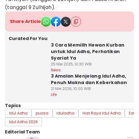
(tanggal 9 Zulhijah).
Share Article
Curated For You
3 Cara Memilih Hewan Kurban
untuk Idul Adha, Perhatikan
Syariat Ya
25 Mei 2025, 10:30 WIB
News
3 Amalan Menjelang Idul Adha,
Penuh Makna dan Keberkahan
21 Mei 2026, 10:00 WIB
Life
Topics
Idul Adha
puasa
iduladha
Hari Raya Idul Adha
Educ
Idul Adha 2026
Editorial Team