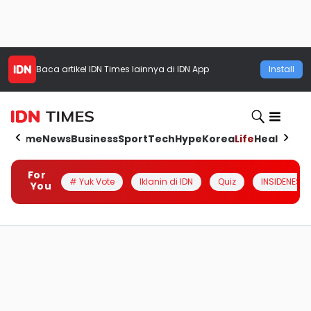
Baca artikel
IDN Times
lainnya di IDN App
Install
Home
News
Business
Sport
Tech
Hype
Korea
Life
Health
Aut
For
# Yuk Vote
Iklanin di IDN
Quiz
INSIDENESIA
You